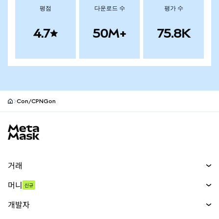
평점
다운로드 수
평가 수
4.7
50M+
75.8K
Con/CPNGon
MetaMask 사이트 바닥글
거래
스왑
머니
신규
예측 시장
신규
매수
개발자
무기한 선물
신규
카드
문서 보기