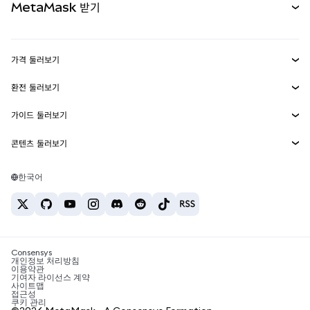
MetaMask 받기
실물자산
mUSD
신규
대시보드
Transaction Shield
수익 창출
Smart Accounts Kit
에이전트 지갑
신규
가격 둘러보기
임베디드 지갑
Snaps
비트코인 가격
환전 둘러보기
MetaMask Connect
이더리움 가격
보상
신규
BTC를 USD로 환전
솔라나 가격
가이드 둘러보기
Snaps
보안
ETH를 USD로 환전
BTC 매수
시바이누 가격
USDT를 INR로 환전
콘텐츠 둘러보기
웹3 서비스
고객 지원
ETH 매수
페페 가격
비트코인 지갑
BTC를 USDT로 환전
SOL 매수
채용
테더 가격
솔라나 지갑
한국어
BTC를 INR로 환전
PEPE 매수
연락처
USDC 가격
최고의 암호화폐 카드
ETH를 USDT로 환전
USDT 매수
체인링크 가격
최고의 모바일 암호화폐 지갑
USDT를 PHP로 환전
USDC 매수
Polymarket이란?
BTC를 EUR로 환전
SHIB 매수
Consensys
암호화폐 세금 뉴스
개인정보 처리방침
이용약관
BNB 매수
기여자 라이선스 계약
암호화폐 매수 방법
사이트맵
접근성
비트코인 매도 방법
쿠키 관리