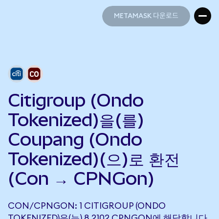
METAMASK 다운로드
METAMASK 다운로드
Citigroup (Ondo
Tokenized)을(를)
Coupang (Ondo
Tokenized)(으)로 환전
(Con → CPNGon)
CON/CPNGON: 1 CITIGROUP (ONDO
TOKENIZED)은(는) 8.2102 CPNGON에 해당합니다