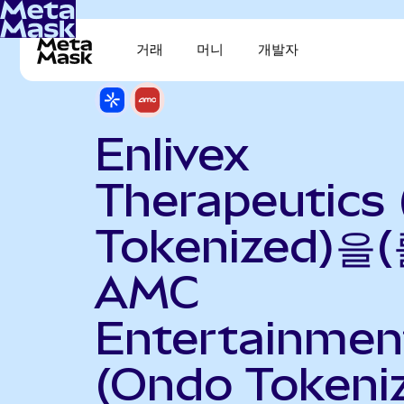
거래
머니
개발자
Enlivex
Therapeutics
Tokenized)을(
AMC
Entertainmen
(Ondo Tokeni