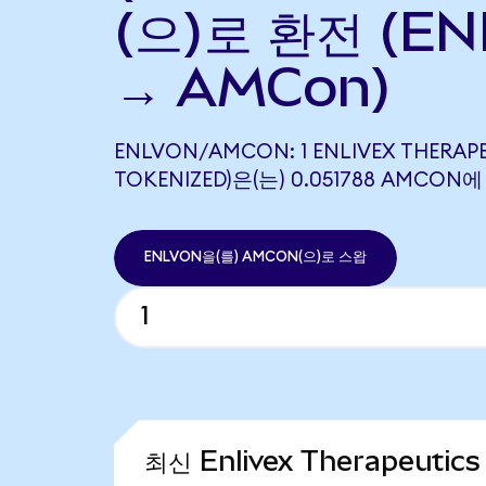
(으)로 환전 (EN
→ AMCon)
ENLVON/AMCON: 1 ENLIVEX THERAP
TOKENIZED)은(는) 0.051788 AMCO
ENLVON을(를) AMCON(으)로 스왑
최신 Enlivex Therapeutic