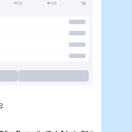
1시간
4시간
1일
요