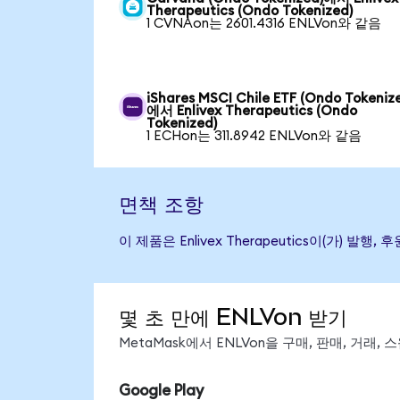
Therapeutics (Ondo Tokenized)
1 CVNAon는 2601.4316 ENLVon와 같음
iShares MSCI Chile ETF (Ondo Tokeniz
에서 Enlivex Therapeutics (Ondo
Tokenized)
1 ECHon는 311.8942 ENLVon와 같음
면책 조항
이 제품은 Enlivex Therapeutics이(가
몇 초 만에 ENLVon 받기
MetaMask에서 ENLVon을 구매, 판매, 거래
Google Play