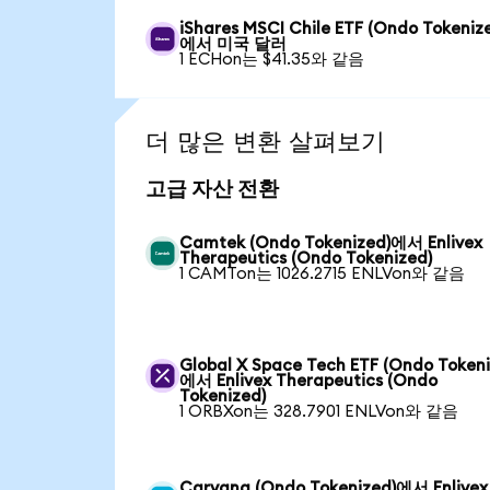
iShares MSCI Chile ETF (Ondo Tokeniz
에서 미국 달러
1 ECHon는 $41.35와 같음
더 많은 변환 살펴보기
고급 자산 전환
Camtek (Ondo Tokenized)에서 Enlivex
Therapeutics (Ondo Tokenized)
1 CAMTon는 1026.2715 ENLVon와 같음
Global X Space Tech ETF (Ondo Tokeni
에서 Enlivex Therapeutics (Ondo
Tokenized)
1 ORBXon는 328.7901 ENLVon와 같음
Carvana (Ondo Tokenized)에서 Enlivex