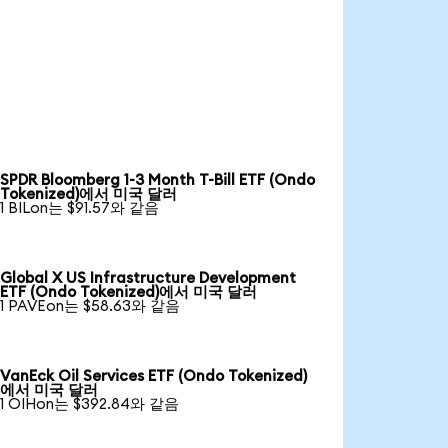
SPDR Bloomberg 1-3 Month T-Bill ETF (Ondo
Tokenized)에서 미국 달러
1 BILon는 $91.57와 같음
Global X US Infrastructure Development
ETF (Ondo Tokenized)에서 미국 달러
1 PAVEon는 $58.63와 같음
VanEck Oil Services ETF (Ondo Tokenized)
에서 미국 달러
1 OIHon는 $392.84와 같음