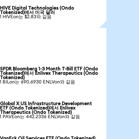
HIVE Digital Technologies (Ondo
Tokenized)에서 미국 달러
1 HIVEon는 $2.83와 같음
SPDR Bloomberg 1-3 Month T-Bill ETF (Ondo
Tokenized)에서 Enlivex Therapeutics (Ondo
Tokenized)
1 BILon는 690.6930 ENLVon와 같음
Global X US Infrastructure Development
ETF (Ondo Tokenized)에서 Enlivex
Therapeutics (Ondo Tokenized)
1 PAVEon는 442.2336 ENLVon와 같음
VanEck Oil Services ETF (Ondo Tokenized)