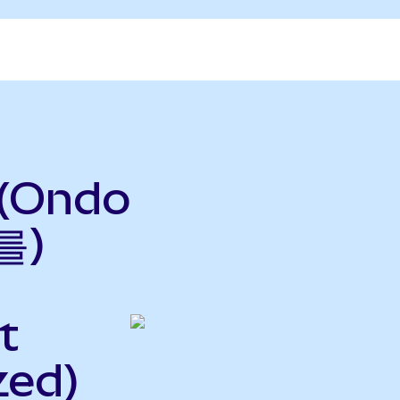
 (Ondo
를)
t
zed)