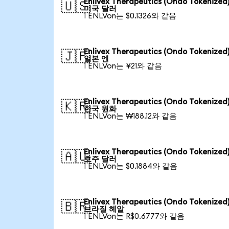
Enlivex Therapeutics (Ondo Tokenize
🇺🇸
미국 달러
1 ENLVon는 $0.1326와 같음
Enlivex Therapeutics (Ondo Tokenize
🇯🇵
일본 엔
1 ENLVon는 ¥21와 같음
Enlivex Therapeutics (Ondo Tokenize
🇰🇷
한국 원화
1 ENLVon는 ₩188.12와 같음
Enlivex Therapeutics (Ondo Tokenize
🇦🇺
호주 달러
1 ENLVon는 $0.1884와 같음
Enlivex Therapeutics (Ondo Tokenize
🇧🇷
브라질 헤알
1 ENLVon는 R$0.6777와 같음