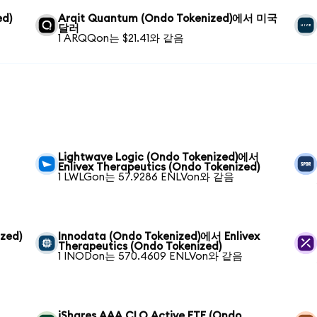
ed)
Arqit Quantum (Ondo Tokenized)에서 미국
달러
1 ARQQon는 $21.41와 같음
Lightwave Logic (Ondo Tokenized)에서
Enlivex Therapeutics (Ondo Tokenized)
1 LWLGon는 57.9286 ENLVon와 같음
zed)
Innodata (Ondo Tokenized)에서 Enlivex
Therapeutics (Ondo Tokenized)
1 INODon는 570.4609 ENLVon와 같음
iShares AAA CLO Active ETF (Ondo