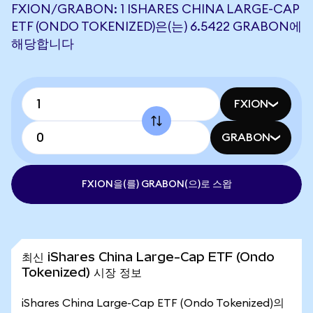
FXION/GRABON: 1 ISHARES CHINA LARGE-CAP
ETF (ONDO TOKENIZED)은(는) 6.5422 GRABON에
해당합니다
FXION
GRABON
FXION을(를) GRABON(으)로 스왑
최신 iShares China Large-Cap ETF (Ondo
Tokenized) 시장 정보
iShares China Large-Cap ETF (Ondo Tokenized)의