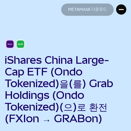
METAMASK 다운로드
METAMASK 다운로드
iShares China Large-
Cap ETF (Ondo
Tokenized)을(를) Grab
Holdings (Ondo
Tokenized)(으)로 환전
(FXIon → GRABon)