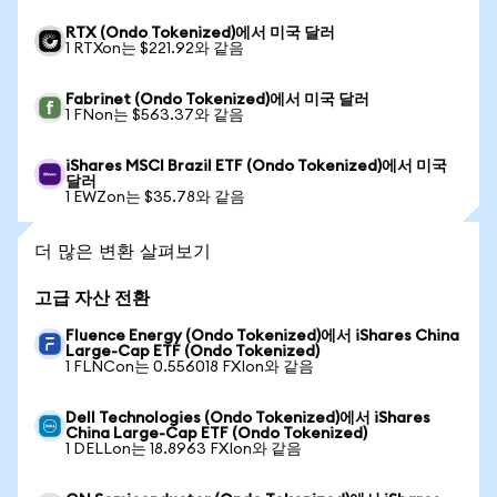
RTX (Ondo Tokenized)에서 미국 달러
1 RTXon는 $221.92와 같음
Fabrinet (Ondo Tokenized)에서 미국 달러
1 FNon는 $563.37와 같음
iShares MSCI Brazil ETF (Ondo Tokenized)에서 미국
달러
1 EWZon는 $35.78와 같음
더 많은 변환 살펴보기
고급 자산 전환
Fluence Energy (Ondo Tokenized)에서 iShares China
Large-Cap ETF (Ondo Tokenized)
1 FLNCon는 0.556018 FXIon와 같음
Dell Technologies (Ondo Tokenized)에서 iShares
China Large-Cap ETF (Ondo Tokenized)
1 DELLon는 18.8963 FXIon와 같음