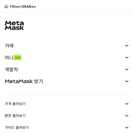
FXIon/GRABon
MetaMask 사이트 바닥글
거래
스왑
머니
신규
예측 시장
신규
매수
개발자
무기한 선물
신규
카드
문서 보기
MetaMask 받기
실물자산
mUSD
신규
대시보드
Transaction Shield
수익 창출
Smart Accounts Kit
에이전트 지갑
신규
가격 둘러보기
임베디드 지갑
Snaps
비트코인 가격
환전 둘러보기
MetaMask Connect
이더리움 가격
보상
신규
BTC를 USD로 환전
솔라나 가격
가이드 둘러보기
Snaps
보안
ETH를 USD로 환전
BTC 매수