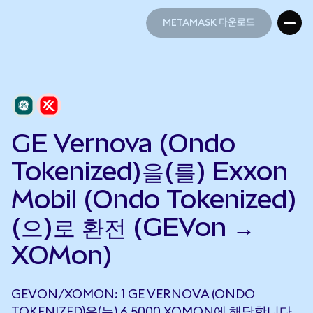
METAMASK 다운로드
METAMASK 다운로드
GE Vernova (Ondo
Tokenized)을(를) Exxon
Mobil (Ondo Tokenized)
(으)로 환전 (GEVon →
XOMon)
GEVON/XOMON: 1 GE VERNOVA (ONDO
TOKENIZED)은(는) 6.5000 XOMON에 해당합니다