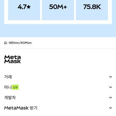
4.7
50M+
75.8K
GEVon/XOMon
MetaMask 사이트 바닥글
거래
스왑
머니
신규
예측 시장
신규
매수
개발자
무기한 선물
신규
카드
문서 보기
MetaMask 받기
실물자산
mUSD
신규
대시보드
Transaction Shield