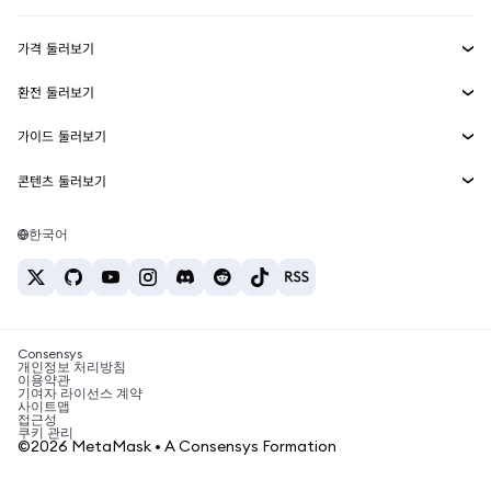
수익 창출
Smart Accounts Kit
에이전트 지갑
신규
가격 둘러보기
임베디드 지갑
Snaps
비트코인 가격
환전 둘러보기
MetaMask Connect
이더리움 가격
보상
신규
BTC를 USD로 환전
솔라나 가격
가이드 둘러보기
Snaps
보안
ETH를 USD로 환전
BTC 매수
시바이누 가격
USDT를 INR로 환전
콘텐츠 둘러보기
웹3 서비스
고객 지원
ETH 매수
페페 가격
비트코인 지갑
BTC를 USDT로 환전
SOL 매수
채용
테더 가격
솔라나 지갑
한국어
BTC를 INR로 환전
PEPE 매수
연락처
USDC 가격
최고의 암호화폐 카드
ETH를 USDT로 환전
USDT 매수
체인링크 가격
최고의 모바일 암호화폐 지갑
USDT를 PHP로 환전
USDC 매수
Polymarket이란?
BTC를 EUR로 환전
SHIB 매수
Consensys
암호화폐 세금 뉴스
개인정보 처리방침
이용약관
BNB 매수
기여자 라이선스 계약
암호화폐 매수 방법
사이트맵
접근성
비트코인 매도 방법
쿠키 관리
©2026 MetaMask • A Consensys Formation