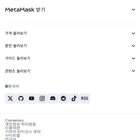
무기한 선물
신규
카드
문서 보기
MetaMask 받기
실물자산
mUSD
신규
대시보드
Transaction Shield
수익 창출
Smart Accounts Kit
에이전트 지갑
신규
가격 둘러보기
임베디드 지갑
Snaps
비트코인 가격
환전 둘러보기
MetaMask Connect
이더리움 가격
보상
신규
BTC를 USD로 환전
솔라나 가격
가이드 둘러보기
Snaps
보안
ETH를 USD로 환전
BTC 매수
시바이누 가격
USDT를 INR로 환전
콘텐츠 둘러보기
웹3 서비스
고객 지원
ETH 매수
페페 가격
비트코인 지갑
BTC를 USDT로 환전
SOL 매수
채용
테더 가격
솔라나 지갑
한국어
BTC를 INR로 환전
PEPE 매수
연락처
USDC 가격
최고의 암호화폐 카드
ETH를 USDT로 환전
USDT 매수
체인링크 가격
최고의 모바일 암호화폐 지갑
USDT를 PHP로 환전
USDC 매수
Polymarket이란?
BTC를 EUR로 환전
SHIB 매수
Consensys
암호화폐 세금 뉴스
개인정보 처리방침
이용약관
BNB 매수
기여자 라이선스 계약
암호화폐 매수 방법
사이트맵
접근성