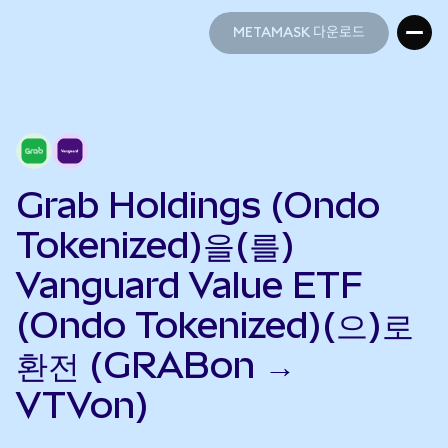
METAMASK 다운로드
METAMASK 다운로드
Grab Holdings (Ondo
Tokenized)을(를)
Vanguard Value ETF
(Ondo Tokenized)(으)로
환전 (GRABon →
VTVon)