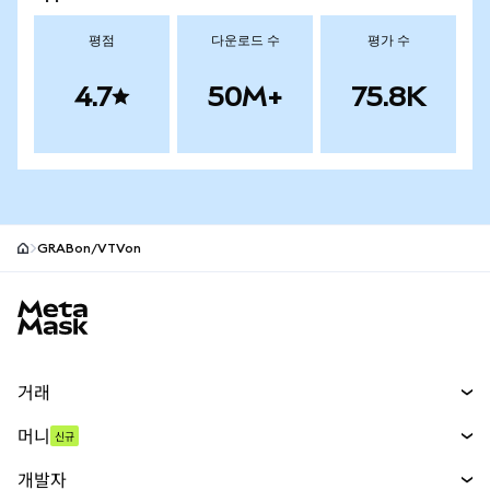
평점
다운로드 수
평가 수
4.7
50M+
75.8K
GRABon/VTVon
MetaMask 사이트 바닥글
거래
스왑
머니
신규
예측 시장
신규
매수
개발자