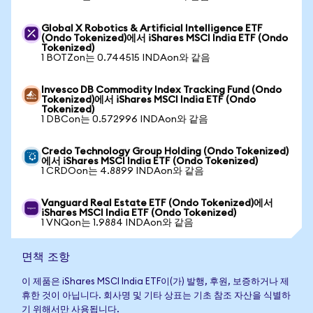
Global X Robotics & Artificial Intelligence ETF
(Ondo Tokenized)에서 iShares MSCI India ETF (Ondo
Tokenized)
1 BOTZon는 0.744515 INDAon와 같음
Invesco DB Commodity Index Tracking Fund (Ondo
Tokenized)에서 iShares MSCI India ETF (Ondo
Tokenized)
1 DBCon는 0.572996 INDAon와 같음
Credo Technology Group Holding (Ondo Tokenized)
에서 iShares MSCI India ETF (Ondo Tokenized)
1 CRDOon는 4.8899 INDAon와 같음
Vanguard Real Estate ETF (Ondo Tokenized)에서
iShares MSCI India ETF (Ondo Tokenized)
1 VNQon는 1.9884 INDAon와 같음
면책 조항
이 제품은 iShares MSCI India ETF이(가) 발행, 후원, 보증하거나 제
휴한 것이 아닙니다. 회사명 및 기타 상표는 기초 참조 자산을 식별하
기 위해서만 사용됩니다.