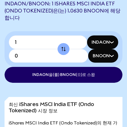
INDAON/BNOON: 1 ISHARES MSCI INDIA ETF
(ONDO TOKENIZED)은(는) 1.0630 BNOON에 해당
합니다
INDAON
BNOON
INDAON을(를) BNOON(으)로 스왑
최신 iShares MSCI India ETF (Ondo
Tokenized) 시장 정보
iShares MSCI India ETF (Ondo Tokenized)의 현재 가