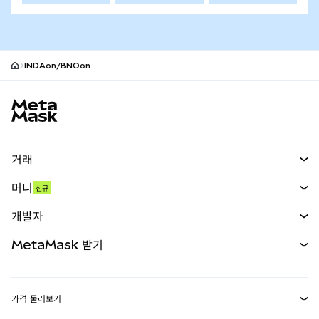
INDAon/BNOon
MetaMask 사이트 바닥글
거래
스왑
머니
신규
예측 시장
신규
매수
개발자
무기한 선물
신규
카드
문서 보기
MetaMask 받기
실물자산
mUSD
신규
대시보드
Transaction Shield
수익 창출
Smart Accounts Kit
에이전트 지갑
신규
가격 둘러보기
임베디드 지갑
Snaps
비트코인 가격