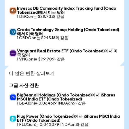
Invesco DB Commodity Index Tracking Fund (Ondo
Tokenized)에서 미국 달러
1 DBCon는 $28.73와 같음
Credo Technology Group Holding (Ondo Tokenized)
에서 미국 달러
1 CRDOon는 $245.18와 같음
Vanguard Real Estate ETF (Ondo Tokenized)에서 미
국 달러
1 VNQon는 $99.70와 같음
더 많은 변환 살펴보기
고급 자산 전환
BigBear.ai Holdings (Ondo Tokenized)에서 iShares
MSCI India ETF (Ondo Tokenized)
1 BBAIon는 0.064619 INDAon와 같음
Plug Power (Ondo Tokenized)에서 iShares MSCI India
ETF (Ondo Tokenized)
1 PLUGon는 0.043079 INDAon와 같음