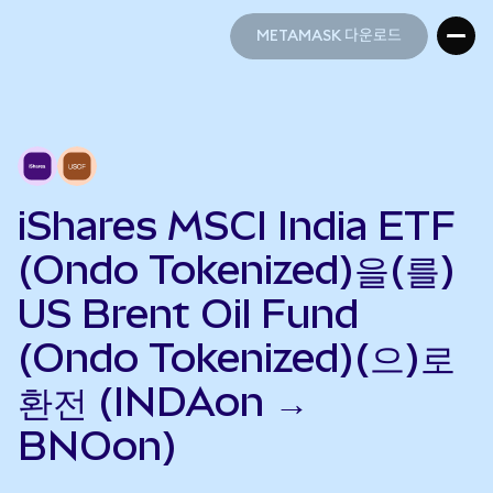
METAMASK 다운로드
METAMASK 다운로드
iShares MSCI India ETF
(Ondo Tokenized)을(를)
US Brent Oil Fund
(Ondo Tokenized)(으)로
환전 (INDAon →
BNOon)