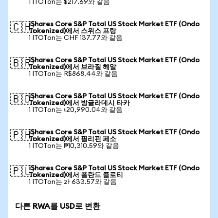
1 ITOTon는 $217.69와 같음
iShares Core S&P Total US Stock Market ETF (Ondo
🇨🇭
Tokenized)에서 스위스 프랑
1 ITOTon는 CHF 137.77와 같음
iShares Core S&P Total US Stock Market ETF (Ondo
🇧🇷
Tokenized)에서 브라질 헤알
1 ITOTon는 R$868.44와 같음
iShares Core S&P Total US Stock Market ETF (Ondo
🇧🇩
Tokenized)에서 방글라데시 타카
1 ITOTon는 ৳20,990.04와 같음
iShares Core S&P Total US Stock Market ETF (Ondo
🇵🇭
Tokenized)에서 필리핀 페소
1 ITOTon는 ₱10,310.59와 같음
iShares Core S&P Total US Stock Market ETF (Ondo
🇵🇱
Tokenized)에서 폴란드 즐로티
1 ITOTon는 zł 633.57와 같음
다른 RWA를 USD로 변환