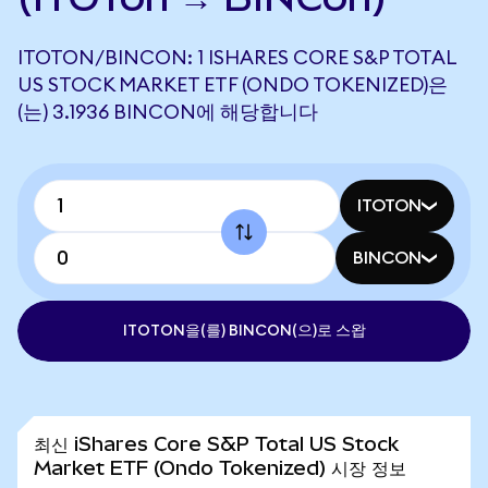
ITOTON/BINCON: 1 ISHARES CORE S&P TOTAL
US STOCK MARKET ETF (ONDO TOKENIZED)은
(는) 3.1936 BINCON에 해당합니다
ITOTON
BINCON
ITOTON을(를) BINCON(으)로 스왑
최신 iShares Core S&P Total US Stock
Market ETF (Ondo Tokenized) 시장 정보