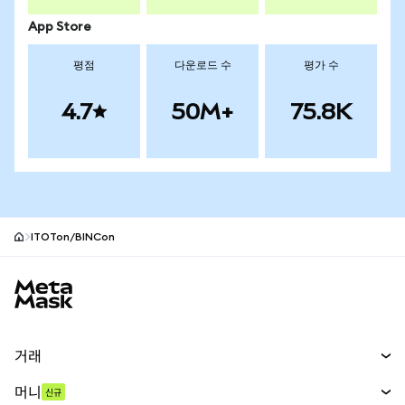
App Store
평점
다운로드 수
평가 수
4.7
50M+
75.8K
ITOTon/BINCon
MetaMask 사이트 바닥글
거래
스왑
머니
신규