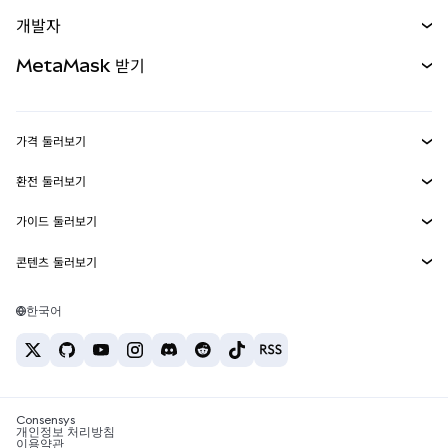
예측 시장
신규
매수
개발자
무기한 선물
신규
카드
문서 보기
MetaMask 받기
실물자산
mUSD
신규
대시보드
Transaction Shield
수익 창출
Smart Accounts Kit
에이전트 지갑
신규
가격 둘러보기
임베디드 지갑
Snaps
비트코인 가격
환전 둘러보기
MetaMask Connect
이더리움 가격
보상
신규
BTC를 USD로 환전
솔라나 가격
가이드 둘러보기
Snaps
보안
ETH를 USD로 환전
BTC 매수
시바이누 가격
USDT를 INR로 환전
콘텐츠 둘러보기
웹3 서비스
고객 지원
ETH 매수
페페 가격
비트코인 지갑
BTC를 USDT로 환전
SOL 매수
채용
테더 가격
솔라나 지갑
한국어
BTC를 INR로 환전
PEPE 매수
연락처
USDC 가격
최고의 암호화폐 카드
ETH를 USDT로 환전
USDT 매수
체인링크 가격
최고의 모바일 암호화폐 지갑
USDT를 PHP로 환전
USDC 매수
Polymarket이란?
BTC를 EUR로 환전
SHIB 매수
Consensys
암호화폐 세금 뉴스
개인정보 처리방침
이용약관