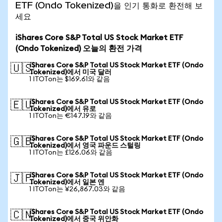
ETF (Ondo Tokenized)을 인기 통화로 환전해 보
세요
iShares Core S&P Total US Stock Market ETF
(Ondo Tokenized) 오늘의 환전 가격
iShares Core S&P Total US Stock Market ETF (Ondo
🇺🇸
Tokenized)에서 미국 달러
1 ITOTon는 $169.61와 같음
iShares Core S&P Total US Stock Market ETF (Ondo
🇪🇺
Tokenized)에서 유로
1 ITOTon는 €147.19와 같음
iShares Core S&P Total US Stock Market ETF (Ondo
🇬🇧
Tokenized)에서 영국 파운드 스털링
1 ITOTon는 £126.06와 같음
iShares Core S&P Total US Stock Market ETF (Ondo
🇯🇵
Tokenized)에서 일본 엔
1 ITOTon는 ¥26,867.03와 같음
iShares Core S&P Total US Stock Market ETF (Ondo
🇨🇳
Tokenized)에서 중국 위안화