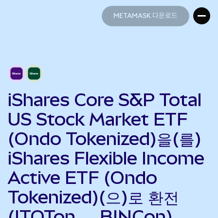
METAMASK 다운로드
METAMASK 다운로드
iShares Core S&P Total
US Stock Market ETF
(Ondo Tokenized)을(를)
iShares Flexible Income
Active ETF (Ondo
Tokenized)(으)로 환전
(ITOTon → BINCon)