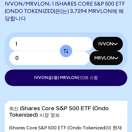
IVVON/MRVLON: 1 ISHARES CORE S&P 500 ETF
(ONDO TOKENIZED)은(는) 3.7294 MRVLON에 해
당합니다
IVVON
MRVLON
IVVON을(를) MRVLON(으)로 스왑
최신 iShares Core S&P 500 ETF (Ondo
Tokenized) 시장 정보
iShares Core S&P 500 ETF (Ondo Tokenized)의 현재