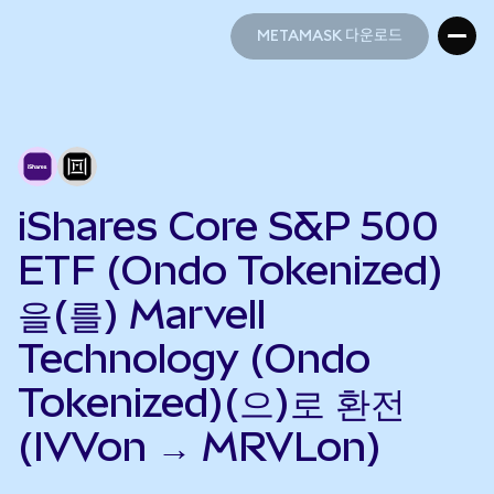
METAMASK 다운로드
METAMASK 다운로드
iShares Core S&P 500
ETF (Ondo Tokenized)
을(를) Marvell
Technology (Ondo
Tokenized)(으)로 환전
(IVVon → MRVLon)