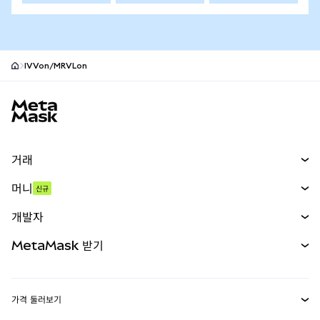
IVVon/MRVLon
MetaMask 사이트 바닥글
거래
스왑
머니
신규
예측 시장
신규
매수
개발자
무기한 선물
신규
카드
문서 보기
MetaMask 받기
실물자산
mUSD
신규
대시보드
Transaction Shield
수익 창출
Smart Accounts Kit
에이전트 지갑
신규
가격 둘러보기
임베디드 지갑
Snaps
비트코인 가격