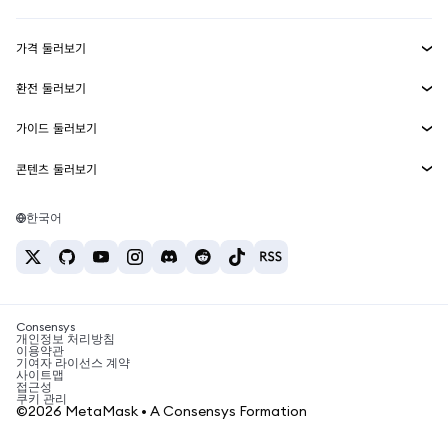
수익 창출
Smart Accounts Kit
에이전트 지갑
신규
가격 둘러보기
임베디드 지갑
Snaps
비트코인 가격
환전 둘러보기
MetaMask Connect
이더리움 가격
보상
신규
BTC를 USD로 환전
솔라나 가격
가이드 둘러보기
Snaps
보안
ETH를 USD로 환전
BTC 매수
시바이누 가격
USDT를 INR로 환전
콘텐츠 둘러보기
웹3 서비스
고객 지원
ETH 매수
페페 가격
비트코인 지갑
BTC를 USDT로 환전
SOL 매수
채용
테더 가격
솔라나 지갑
한국어
BTC를 INR로 환전
PEPE 매수
연락처
USDC 가격
최고의 암호화폐 카드
ETH를 USDT로 환전
USDT 매수
체인링크 가격
최고의 모바일 암호화폐 지갑
USDT를 PHP로 환전
USDC 매수
Polymarket이란?
BTC를 EUR로 환전
SHIB 매수
Consensys
암호화폐 세금 뉴스
개인정보 처리방침
이용약관
BNB 매수
기여자 라이선스 계약
암호화폐 매수 방법
사이트맵
접근성
비트코인 매도 방법
쿠키 관리
©2026 MetaMask • A Consensys Formation