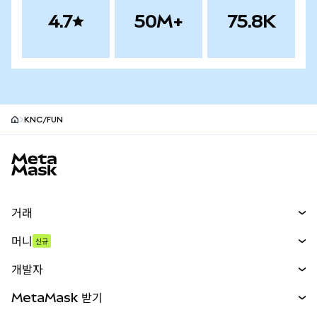
4.7
50M+
75.8K
KNC/FUN
MetaMask 사이트 바닥글
거래
스왑
머니
신규
예측 시장
신규
매수
개발자
무기한 선물
신규
카드
문서 보기
MetaMask 받기
실물자산
mUSD
신규
대시보드
Transaction Shield