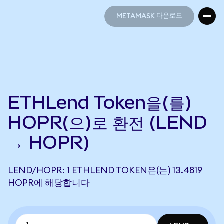
METAMASK 다운로드
METAMASK 다운로드
ETHLend Token을(를)
HOPR(으)로 환전 (LEND
→ HOPR)
LEND/HOPR: 1 ETHLEND TOKEN은(는) 13.4819
HOPR에 해당합니다