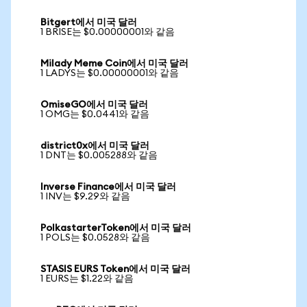
Bitgert에서 미국 달러
1 BRISE는 $0.00000001와 같음
Milady Meme Coin에서 미국 달러
1 LADYS는 $0.00000001와 같음
OmiseGO에서 미국 달러
1 OMG는 $0.0441와 같음
district0x에서 미국 달러
1 DNT는 $0.005288와 같음
Inverse Finance에서 미국 달러
1 INV는 $9.29와 같음
PolkastarterToken에서 미국 달러
1 POLS는 $0.0528와 같음
STASIS EURS Token에서 미국 달러
1 EURS는 $1.22와 같음