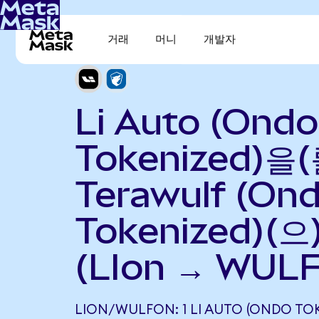
거래
머니
개발자
Li Auto (Ondo
Tokenized)을(
Terawulf (On
Tokenized)(
(LIon → WULF
LION/WULFON: 1 LI AUTO (ONDO TO