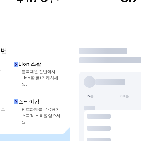
방법
거래
LIon 스왑
로
블록체인 전반에서
LIon을(를) 거래하세
요.
15분
30분
스테이킹
지로
암호화폐를 운용하여
하
소극적 소득을 얻으세
요.