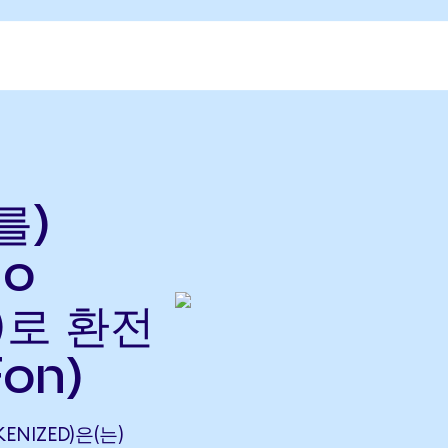
를)
do
으)로 환전
on)
KENIZED)은(는)