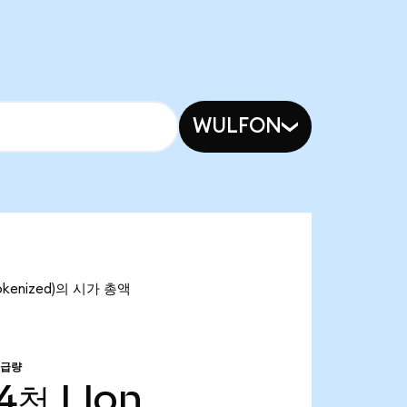
WULFON
Tokenized)의 시가 총액
공급량
94천
LIon