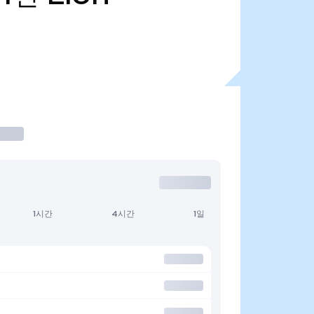
1시간
4시간
1일