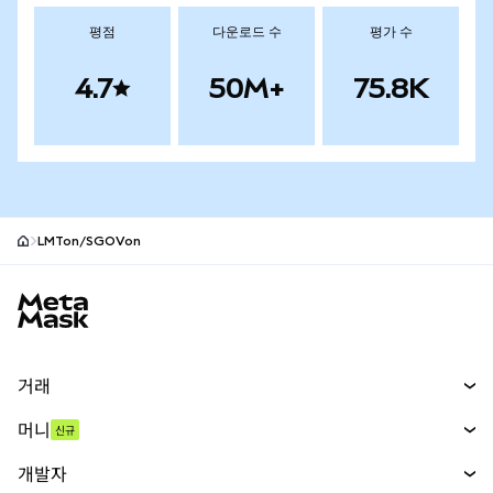
평점
다운로드 수
평가 수
4.7
50M+
75.8K
LMTon/SGOVon
MetaMask 사이트 바닥글
거래
스왑
머니
신규
예측 시장
신규
매수
개발자
무기한 선물
신규
카드