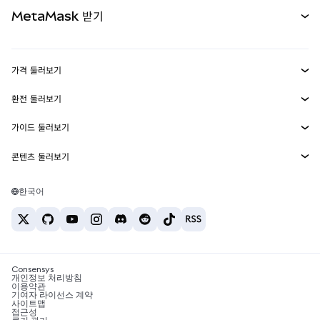
문서 보기
MetaMask 받기
실물자산
mUSD
신규
대시보드
Transaction Shield
수익 창출
Smart Accounts Kit
에이전트 지갑
신규
가격 둘러보기
임베디드 지갑
Snaps
비트코인 가격
환전 둘러보기
MetaMask Connect
이더리움 가격
보상
신규
BTC를 USD로 환전
솔라나 가격
가이드 둘러보기
Snaps
보안
ETH를 USD로 환전
BTC 매수
시바이누 가격
USDT를 INR로 환전
콘텐츠 둘러보기
웹3 서비스
고객 지원
ETH 매수
페페 가격
비트코인 지갑
BTC를 USDT로 환전
SOL 매수
채용
테더 가격
솔라나 지갑
한국어
BTC를 INR로 환전
PEPE 매수
연락처
USDC 가격
최고의 암호화폐 카드
ETH를 USDT로 환전
USDT 매수
체인링크 가격
최고의 모바일 암호화폐 지갑
USDT를 PHP로 환전
USDC 매수
Polymarket이란?
BTC를 EUR로 환전
SHIB 매수
Consensys
암호화폐 세금 뉴스
개인정보 처리방침
이용약관
BNB 매수
기여자 라이선스 계약
암호화폐 매수 방법
사이트맵
접근성
비트코인 매도 방법