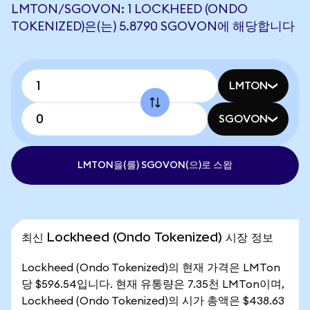
LMTON/SGOVON: 1 LOCKHEED (ONDO
TOKENIZED)은(는) 5.8790 SGOVON에 해당합니다
LMTON
SGOVON
LMTON을(를) SGOVON(으)로 스왑
최신 Lockheed (Ondo Tokenized) 시장 정보
Lockheed (Ondo Tokenized)의 현재 가격은 LMTon
당 $596.54입니다. 현재 유통량은 7.35천 LMTon이며,
Lockheed (Ondo Tokenized)의 시가 총액은 $438.63