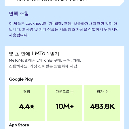
면책 조항
이 제품은 Lockheed이(가) 발행, 후원, 보증하거나 제휴한 것이 아
닙니다. 회사명 및 기타 상표는 기초 참조 자산을 식별하기 위해서만
사용됩니다.
몇 초 만에 LMTon 받기
MetaMask에서 LMTon을 구매, 판매, 거래,
스왑하세요. 가장 신뢰받는 암호화폐 지갑.
Google Play
평점
다운로드 수
평가 수
4.4
10M+
483.8K
App Store