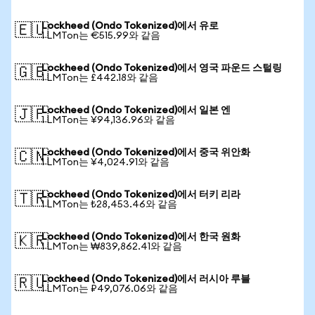
Lockheed (Ondo Tokenized)에서 유로
🇪🇺
1 LMTon는 €515.99와 같음
Lockheed (Ondo Tokenized)에서 영국 파운드 스털링
🇬🇧
1 LMTon는 £442.18와 같음
Lockheed (Ondo Tokenized)에서 일본 엔
🇯🇵
1 LMTon는 ¥94,136.96와 같음
Lockheed (Ondo Tokenized)에서 중국 위안화
🇨🇳
1 LMTon는 ¥4,024.91와 같음
Lockheed (Ondo Tokenized)에서 터키 리라
🇹🇷
1 LMTon는 ₺28,453.46와 같음
Lockheed (Ondo Tokenized)에서 한국 원화
🇰🇷
1 LMTon는 ₩839,862.41와 같음
Lockheed (Ondo Tokenized)에서 러시아 루블
🇷🇺
1 LMTon는 ₽49,076.06와 같음