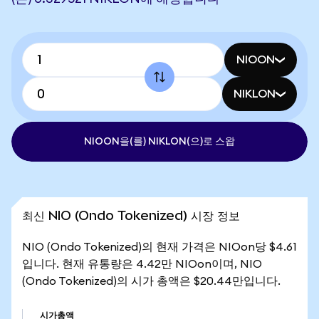
NIOON
NIKLON
NIOON을(를) NIKLON(으)로 스왑
최신 NIO (Ondo Tokenized) 시장 정보
NIO (Ondo Tokenized)의 현재 가격은 NIOon당 $4.61
입니다. 현재 유통량은 4.42만 NIOon이며, NIO
(Ondo Tokenized)의 시가 총액은 $20.44만입니다.
시가총액