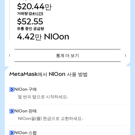
$20.44만
거래량
(24시간)
$52.55
유통 중인 공급량
4.42만
NIOon
통계 더 보기
통계 더 보기
MetaMask에서 NIOon 사용 방법
NIOon 구매
몇 번의 탭으로 시작하세요.
NIOon 판매
NIOon을(를) 현금으로 교환하세요.
NIOon 스왑