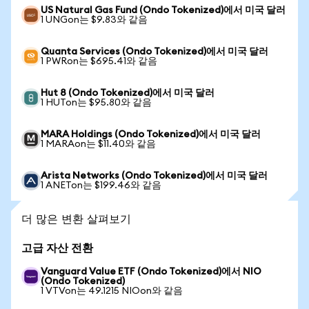
US Natural Gas Fund (Ondo Tokenized)에서 미국 달러
1 UNGon는 $9.83와 같음
Quanta Services (Ondo Tokenized)에서 미국 달러
1 PWRon는 $695.41와 같음
Hut 8 (Ondo Tokenized)에서 미국 달러
1 HUTon는 $95.80와 같음
MARA Holdings (Ondo Tokenized)에서 미국 달러
1 MARAon는 $11.40와 같음
Arista Networks (Ondo Tokenized)에서 미국 달러
1 ANETon는 $199.46와 같음
더 많은 변환 살펴보기
고급 자산 전환
Vanguard Value ETF (Ondo Tokenized)에서 NIO
(Ondo Tokenized)
1 VTVon는 49.1215 NIOon와 같음