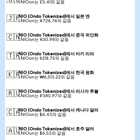
🇬🇧
1 NIOon는 £3.41와 같음
NIO (Ondo Tokenized)에서 일본 엔
🇯🇵
1 NIOon는 ¥726.76와 같음
NIO (Ondo Tokenized)에서 중국 위안화
🇨🇳
1 NIOon는 ¥30.98와 같음
NIO (Ondo Tokenized)에서 터키 리라
🇹🇷
1 NIOon는 ₺218.75와 같음
NIO (Ondo Tokenized)에서 한국 원화
🇰🇷
1 NIOon는 ₩6,513.22와 같음
NIO (Ondo Tokenized)에서 러시아 루블
🇷🇺
1 NIOon는 ₽380.97와 같음
NIO (Ondo Tokenized)에서 캐나다 달러
🇨🇦
1 NIOon는 $6.43와 같음
NIO (Ondo Tokenized)에서 호주 달러
🇦🇺
1 NIOon는 $6.53와 같음