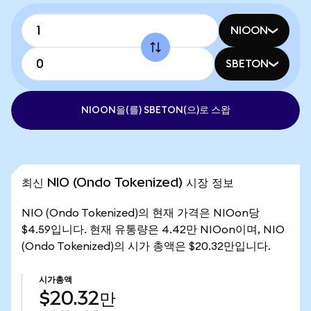
NIOON
SBETON
NIOON을(를) SBETON(으)로 스왑
최신 NIO (Ondo Tokenized) 시장 정보
NIO (Ondo Tokenized)의 현재 가격은 NIOon당
$4.59입니다. 현재 유통량은 4.42만 NIOon이며, NIO
(Ondo Tokenized)의 시가 총액은 $20.32만입니다.
시가총액
$20.32만