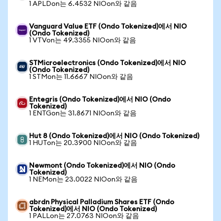
1 APLDon는 6.4532 NIOon와 같음
Vanguard Value ETF (Ondo Tokenized)에서 NIO
(Ondo Tokenized)
1 VTVon는 49.3355 NIOon와 같음
STMicroelectronics (Ondo Tokenized)에서 NIO
(Ondo Tokenized)
1 STMon는 11.6667 NIOon와 같음
Entegris (Ondo Tokenized)에서 NIO (Ondo
Tokenized)
1 ENTGon는 31.8671 NIOon와 같음
Hut 8 (Ondo Tokenized)에서 NIO (Ondo Tokenized)
1 HUTon는 20.3900 NIOon와 같음
Newmont (Ondo Tokenized)에서 NIO (Ondo
Tokenized)
1 NEMon는 23.0022 NIOon와 같음
abrdn Physical Palladium Shares ETF (Ondo
Tokenized)에서 NIO (Ondo Tokenized)
1 PALLon는 27.0763 NIOon와 같음