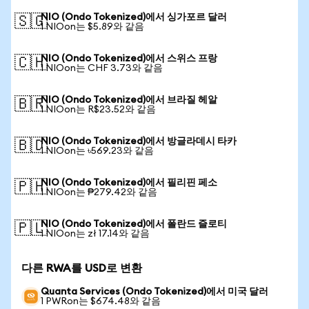
NIO (Ondo Tokenized)에서 싱가포르 달러
🇸🇬
1 NIOon는 $5.89와 같음
NIO (Ondo Tokenized)에서 스위스 프랑
🇨🇭
1 NIOon는 CHF 3.73와 같음
NIO (Ondo Tokenized)에서 브라질 헤알
🇧🇷
1 NIOon는 R$23.52와 같음
NIO (Ondo Tokenized)에서 방글라데시 타카
🇧🇩
1 NIOon는 ৳569.23와 같음
NIO (Ondo Tokenized)에서 필리핀 페소
🇵🇭
1 NIOon는 ₱279.42와 같음
NIO (Ondo Tokenized)에서 폴란드 즐로티
🇵🇱
1 NIOon는 zł 17.14와 같음
다른 RWA를 USD로 변환
Quanta Services (Ondo Tokenized)에서 미국 달러
1 PWRon는 $674.48와 같음