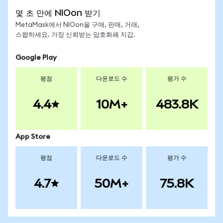
몇 초 만에 NIOon 받기
MetaMask에서 NIOon을 구매, 판매, 거래,
스왑하세요. 가장 신뢰받는 암호화폐 지갑.
Google Play
평점
다운로드 수
평가 수
4.4
10M+
483.8K
App Store
평점
다운로드 수
평가 수
4.7
50M+
75.8K