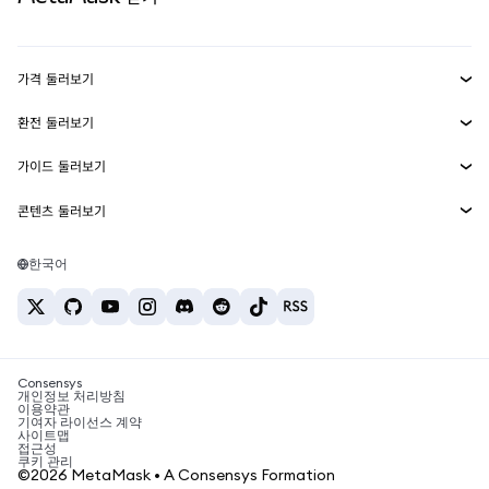
실물자산
mUSD
신규
대시보드
Transaction Shield
수익 창출
Smart Accounts Kit
에이전트 지갑
신규
가격 둘러보기
임베디드 지갑
Snaps
비트코인 가격
환전 둘러보기
MetaMask Connect
이더리움 가격
보상
신규
BTC를 USD로 환전
솔라나 가격
가이드 둘러보기
Snaps
보안
ETH를 USD로 환전
BTC 매수
시바이누 가격
USDT를 INR로 환전
콘텐츠 둘러보기
웹3 서비스
고객 지원
ETH 매수
페페 가격
비트코인 지갑
BTC를 USDT로 환전
SOL 매수
채용
테더 가격
솔라나 지갑
한국어
BTC를 INR로 환전
PEPE 매수
연락처
USDC 가격
최고의 암호화폐 카드
ETH를 USDT로 환전
USDT 매수
체인링크 가격
최고의 모바일 암호화폐 지갑
USDT를 PHP로 환전
USDC 매수
Polymarket이란?
BTC를 EUR로 환전
SHIB 매수
Consensys
암호화폐 세금 뉴스
개인정보 처리방침
이용약관
BNB 매수
기여자 라이선스 계약
암호화폐 매수 방법
사이트맵
접근성
비트코인 매도 방법
쿠키 관리
©2026 MetaMask • A Consensys Formation