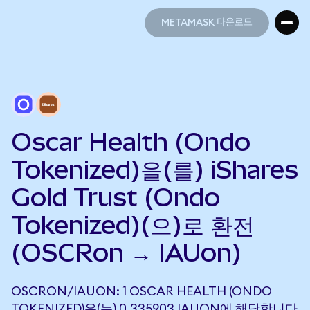
METAMASK 다운로드
METAMASK 다운로드
Oscar Health (Ondo
Tokenized)을(를) iShares
Gold Trust (Ondo
Tokenized)(으)로 환전
(OSCRon → IAUon)
OSCRON/IAUON: 1 OSCAR HEALTH (ONDO
TOKENIZED)은(는) 0.335903 IAUON에 해당합니다