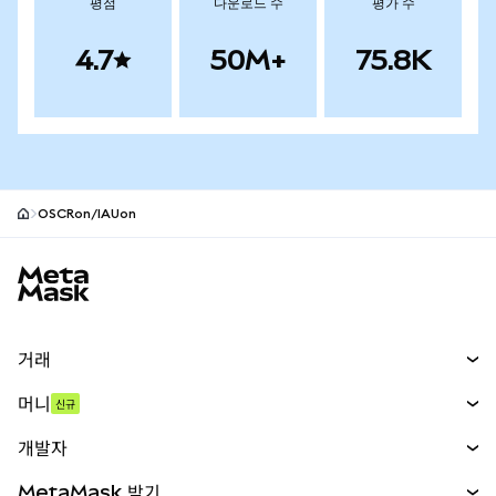
평점
다운로드 수
평가 수
4.7
50M+
75.8K
OSCRon/IAUon
MetaMask 사이트 바닥글
거래
스왑
머니
신규
예측 시장
신규
매수
개발자
무기한 선물
신규
카드
문서 보기
MetaMask 받기