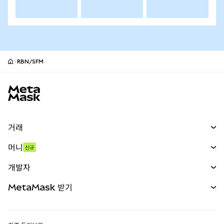
RBN/SFM
MetaMask 사이트 바닥글
거래
스왑
머니
신규
예측 시장
신규
매수
개발자
무기한 선물
신규
카드
문서 보기
MetaMask 받기
실물자산
mUSD
신규
대시보드
Transaction Shield
수익 창출
Smart Accounts Kit
에이전트 지갑
신규