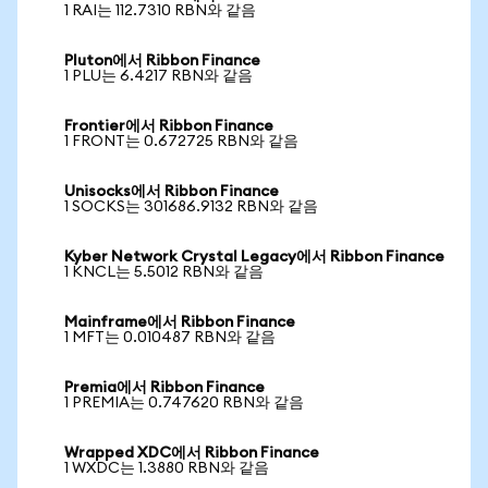
1 RAI는 112.7310 RBN와 같음
Pluton에서 Ribbon Finance
1 PLU는 6.4217 RBN와 같음
Frontier에서 Ribbon Finance
1 FRONT는 0.672725 RBN와 같음
Unisocks에서 Ribbon Finance
1 SOCKS는 301686.9132 RBN와 같음
Kyber Network Crystal Legacy에서 Ribbon Finance
1 KNCL는 5.5012 RBN와 같음
Mainframe에서 Ribbon Finance
1 MFT는 0.010487 RBN와 같음
Premia에서 Ribbon Finance
1 PREMIA는 0.747620 RBN와 같음
Wrapped XDC에서 Ribbon Finance
1 WXDC는 1.3880 RBN와 같음