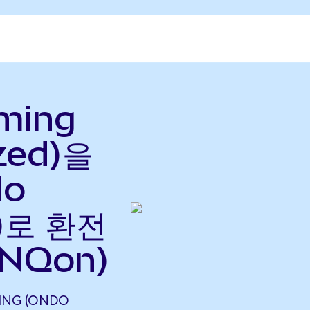
ming
zed)을
do
으)로 환전
ONQon)
ING (ONDO