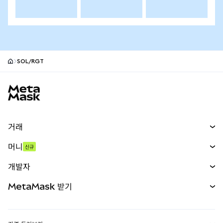
SOL/RGT
MetaMask 사이트 바닥글
거래
스왑
머니
신규
예측 시장
신규
매수
개발자
무기한 선물
신규
카드
문서 보기
MetaMask 받기
실물자산
mUSD
신규
대시보드
Transaction Shield
수익 창출
Smart Accounts Kit
에이전트 지갑
신규