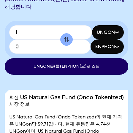
해당합니다
UNGON
ENPHON
UNGON을(를) ENPHON(으)로 스왑
최신 US Natural Gas Fund (Ondo Tokenized)
시장 정보
US Natural Gas Fund (Ondo Tokenized)의 현재 가격
은 UNGon당 $9.71입니다. 현재 유통량은 4.74천
UNGon이며, US Natural Gas Fund (Ondo