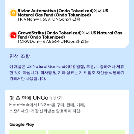
Rivian Automotive (Ondo Tokenized)에서 US
Natural Gas Fund (Ondo Tokenized)
1 RIVNon는 1.6591 UNGon와 같음
CrowdStrike (Ondo Tokenized)에서 US Natural Gas
Fund (Ondo Tokenized)
1 CRWDon는 87.5664 UNGon와 같음
면책 조항
이 제품은 US Natural Gas Fund이(가) 발행, 후원, 보증하거나 제휴
한 것이 아닙니다. 회사명 및 기타 상표는 기초 참조 자산을 식별하기
위해서만 사용됩니다.
몇 초 만에 UNGon 받기
MetaMask에서 UNGon을 구매, 판매, 거래,
스왑하세요. 가장 신뢰받는 암호화폐 지갑.
Google Play