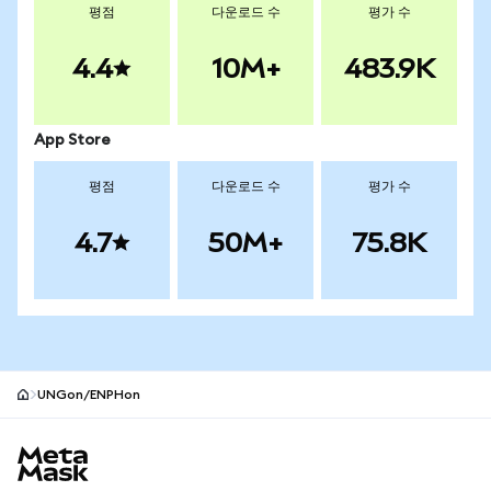
평점
다운로드 수
평가 수
4.4
10M+
483.9K
App Store
평점
다운로드 수
평가 수
4.7
50M+
75.8K
UNGon/ENPHon
MetaMask 사이트 바닥글