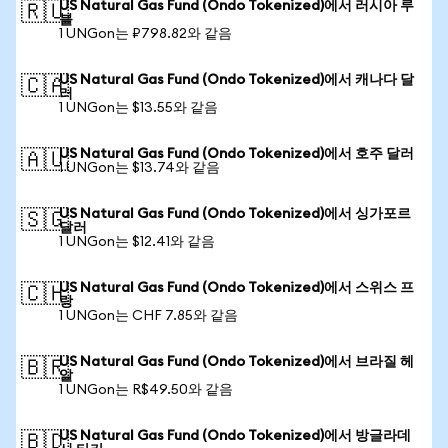
US Natural Gas Fund (Ondo Tokenized)에서 러시아 루
🇷🇺
블
1 UNGon는 ₽798.82와 같음
US Natural Gas Fund (Ondo Tokenized)에서 캐나다 달
🇨🇦
러
1 UNGon는 $13.55와 같음
US Natural Gas Fund (Ondo Tokenized)에서 호주 달러
🇦🇺
1 UNGon는 $13.74와 같음
US Natural Gas Fund (Ondo Tokenized)에서 싱가포르
🇸🇬
달러
1 UNGon는 $12.41와 같음
US Natural Gas Fund (Ondo Tokenized)에서 스위스 프
🇨🇭
랑
1 UNGon는 CHF 7.85와 같음
US Natural Gas Fund (Ondo Tokenized)에서 브라질 헤
🇧🇷
알
1 UNGon는 R$49.50와 같음
US Natural Gas Fund (Ondo Tokenized)에서 방글라데
🇧🇩