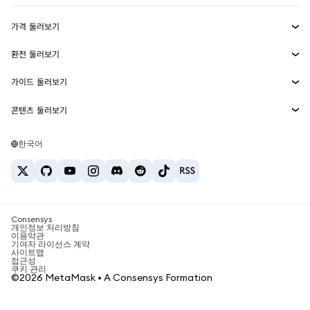
수익 창출
Smart Accounts Kit
에이전트 지갑
신규
가격 둘러보기
임베디드 지갑
Snaps
비트코인 가격
환전 둘러보기
MetaMask Connect
이더리움 가격
보상
신규
BTC를 USD로 환전
솔라나 가격
가이드 둘러보기
Snaps
보안
ETH를 USD로 환전
BTC 매수
시바이누 가격
USDT를 INR로 환전
콘텐츠 둘러보기
웹3 서비스
고객 지원
ETH 매수
페페 가격
비트코인 지갑
BTC를 USDT로 환전
SOL 매수
채용
테더 가격
솔라나 지갑
한국어
BTC를 INR로 환전
PEPE 매수
연락처
USDC 가격
최고의 암호화폐 카드
ETH를 USDT로 환전
USDT 매수
체인링크 가격
최고의 모바일 암호화폐 지갑
USDT를 PHP로 환전
USDC 매수
Polymarket이란?
BTC를 EUR로 환전
SHIB 매수
Consensys
암호화폐 세금 뉴스
개인정보 처리방침
이용약관
BNB 매수
기여자 라이선스 계약
암호화폐 매수 방법
사이트맵
접근성
비트코인 매도 방법
쿠키 관리
©2026 MetaMask • A Consensys Formation