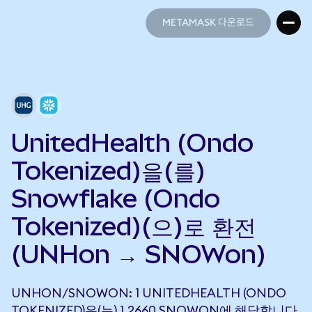
METAMASK 다운로드
METAMASK 다운로드
UnitedHealth (Ondo
Tokenized)을(를)
Snowflake (Ondo
Tokenized)(으)로 환전
(UNHon → SNOWon)
UNHON/SNOWON: 1 UNITEDHEALTH (ONDO
TOKENIZED)은(는) 1.2660 SNOWON에 해당합니다