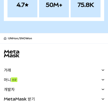
4.7
50M+
75.8K
UNHon/SNOWon
MetaMask 사이트 바닥글
거래
스왑
머니
신규
예측 시장
신규
매수
개발자
무기한 선물
신규
카드
문서 보기
MetaMask 받기
실물자산
mUSD
신규
대시보드
Transaction Shield