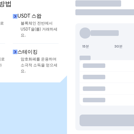
 방법
거래
USDT 스왑
으로
블록체인 전반에서
USDT을(를) 거래하세
요.
15분
30분
스테이킹
지로
암호화폐를 운용하여
하
소극적 소득을 얻으세
요.