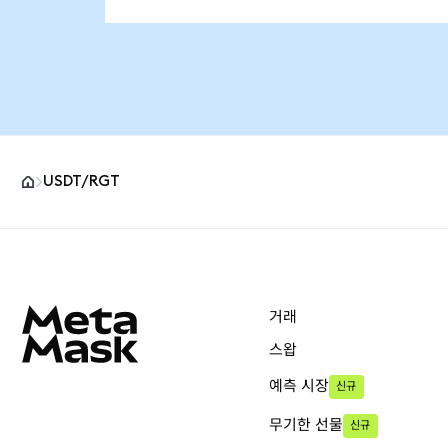
USDT/RGT
MetaMask 사이트 바닥글
거래
스왑
예측 시장
신규
무기한 선물
신규