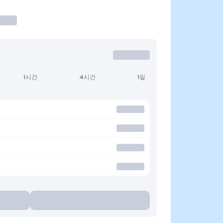
1시간
4시간
1일