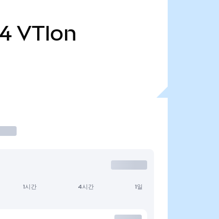
14
VTIon
1시간
4시간
1일