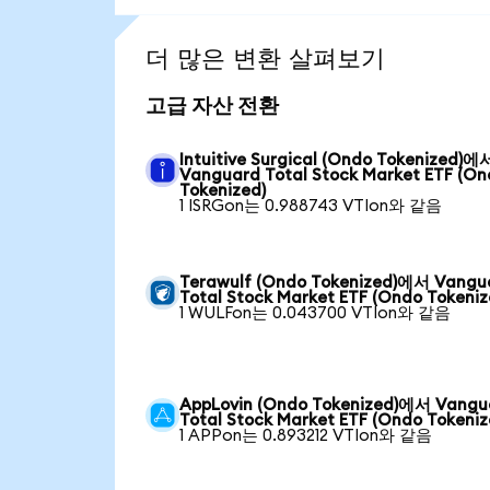
더 많은 변환 살펴보기
고급 자산 전환
Intuitive Surgical (Ondo Tokenized)에
Vanguard Total Stock Market ETF (O
Tokenized)
1 ISRGon는 0.988743 VTIon와 같음
Terawulf (Ondo Tokenized)에서 Vangu
Total Stock Market ETF (Ondo Tokeniz
1 WULFon는 0.043700 VTIon와 같음
AppLovin (Ondo Tokenized)에서 Vangu
Total Stock Market ETF (Ondo Tokeniz
1 APPon는 0.893212 VTIon와 같음