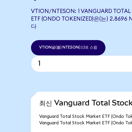
VTION/NTESON: 1 VANGUARD TOTAL
ETF (ONDO TOKENIZED)은(는) 2.86
다
VTION을(를) NTESON(으)로 스왑
최신 Vanguard Total Stoc
Vanguard Total Stock Market ETF (Ond
Vanguard Total Stock Market ETF (Ond