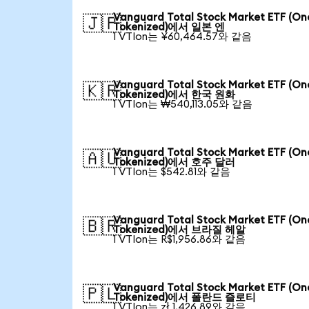
Vanguard Total Stock Market ETF (O
🇯🇵
Tokenized)에서 일본 엔
1 VTIon는 ¥60,464.57와 같음
Vanguard Total Stock Market ETF (O
🇰🇷
Tokenized)에서 한국 원화
1 VTIon는 ₩540,113.05와 같음
Vanguard Total Stock Market ETF (O
🇦🇺
Tokenized)에서 호주 달러
1 VTIon는 $542.81와 같음
Vanguard Total Stock Market ETF (O
🇧🇷
Tokenized)에서 브라질 헤알
1 VTIon는 R$1,956.86와 같음
Vanguard Total Stock Market ETF (O
🇵🇱
Tokenized)에서 폴란드 즐로티
1 VTIon는 zł 1,426.89와 같음