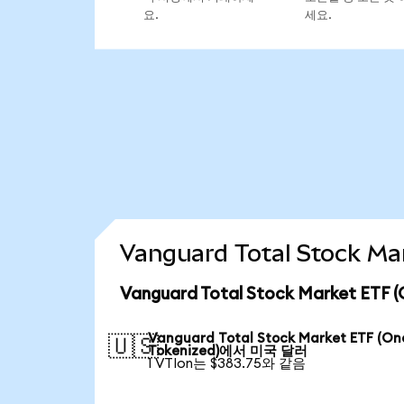
요.
세요.
Vanguard Total Stock 
Vanguard Total Stock Market ET
Vanguard Total Stock Market ETF (O
🇺🇸
Tokenized)에서 미국 달러
1 VTIon는 $383.75와 같음