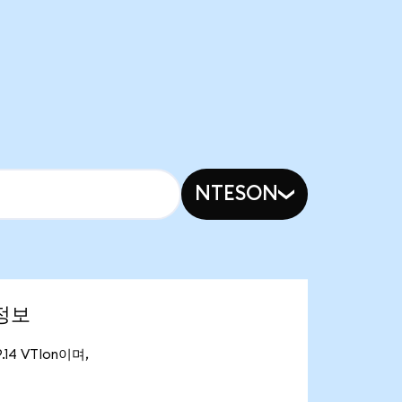
NTESON
 정보
.14 VTIon이며,