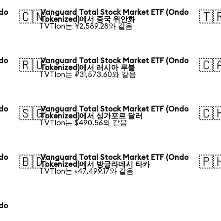
ndo
Vanguard Total Stock Market ETF (Ondo
🇨🇳
🇹
Tokenized)에서 중국 위안화
1 VTIon는 ¥2,589.28와 같음
ndo
Vanguard Total Stock Market ETF (Ondo
🇷🇺
🇨
Tokenized)에서 러시아 루블
1 VTIon는 ₽31,573.60와 같음
ndo
Vanguard Total Stock Market ETF (Ondo
🇸🇬
🇨
Tokenized)에서 싱가포르 달러
1 VTIon는 $490.56와 같음
ndo
Vanguard Total Stock Market ETF (Ondo
🇧🇩
🇵
Tokenized)에서 방글라데시 타카
1 VTIon는 ৳47,499.17와 같음
ndo