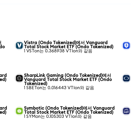
서
Vistra (Ondo Tokenized)에서 Vanguard
ndo
Total Stock Market ETF (Ondo Tokenized)
1 VSTon는 0.368938 VTIon와 같음
ard
SharpLink Gaming (Ondo Tokenized)에서
ed)
Vanguard Total Stock Market ETF (Ondo
Tokenized)
1 SBETon는 0.016443 VTIon와 같음
ard
Symbotic (Ondo Tokenized)에서 Vanguard
ed)
Total Stock Market ETF (Ondo Tokenized)
1 SYMon는 0.105303 VTIon와 같음