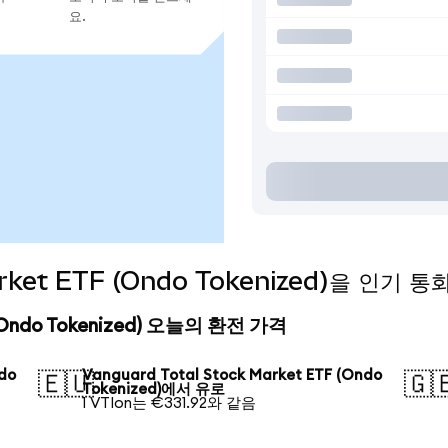
요.
Market ETF (Ondo Tokenized)을 인기
F (Ondo Tokenized) 오늘의 환전 가격
ndo
Vanguard Total Stock Market ETF (Ondo
🇪🇺
🇬
Tokenized)에서 유로
1 VTIon는 €331.92와 같음