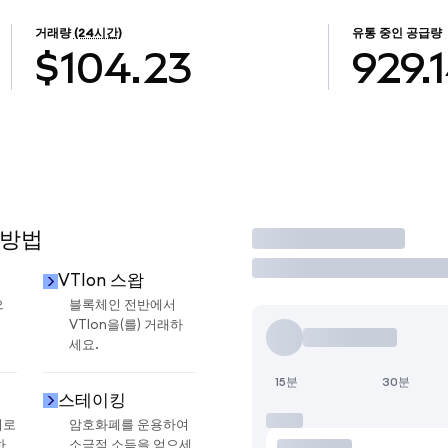
거래량
(24시간)
유통 중인 공급량
$104.23
929.
 방법
거래
VTIon 스왑
으
블록체인 전반에서
VTIon을(를) 거래하
세요.
15분
30분
스테이킹
지로
암호화폐를 운용하여
하
소극적 소득을 얻으세