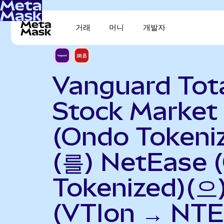
거래
머니
개발자
Vanguard Tot
Stock Market
(Ondo Tokeni
(를) NetEase 
Tokenized)(
(VTIon → NTE