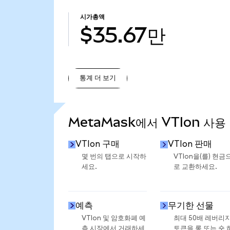
시가총액
$35.67만
통계 더 보기
통계 더 보기
MetaMask에서 VTIon 사용
VTIon 구매
VTIon 판매
몇 번의 탭으로 시작하
VTIon을(를) 현금
세요.
로 교환하세요.
예측
무기한 선물
VTIon 및 암호화폐 예
최대 50배 레버리
측 시장에서 거래하세
토큰을 롱 또는 숏 