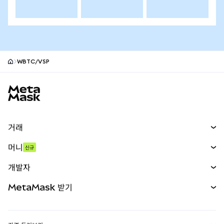
WBTC/VSP
MetaMask 사이트 바닥글
거래
스왑
머니
신규
예측 시장
신규
매수
개발자
무기한 선물
신규
카드
문서 보기
MetaMask 받기
실물자산
mUSD
신규
대시보드
Transaction Shield
수익 창출
Smart Accounts Kit
에이전트 지갑
신규