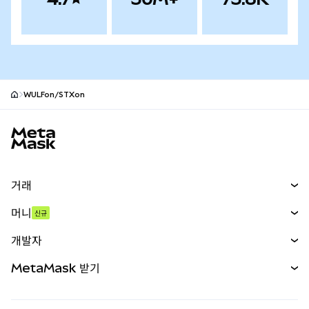
WULFon/STXon
MetaMask 사이트 바닥글
거래
스왑
머니
신규
예측 시장
신규
매수
개발자
무기한 선물
신규
카드
문서 보기
MetaMask 받기
실물자산
mUSD
신규
대시보드
Transaction Shield
수익 창출
Smart Accounts Kit
에이전트 지갑
신규