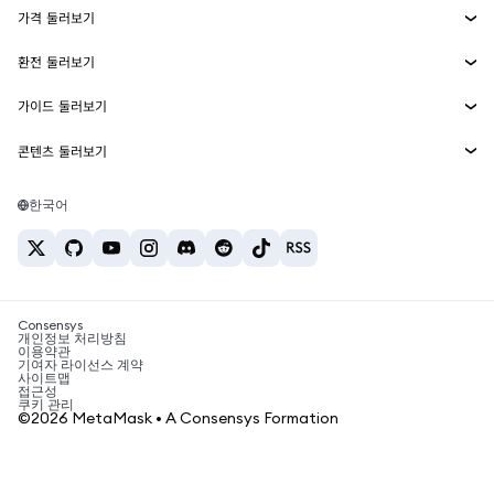
가격 둘러보기
임베디드 지갑
Snaps
비트코인 가격
환전 둘러보기
MetaMask Connect
이더리움 가격
보상
신규
BTC를 USD로 환전
솔라나 가격
가이드 둘러보기
Snaps
보안
ETH를 USD로 환전
BTC 매수
시바이누 가격
USDT를 INR로 환전
콘텐츠 둘러보기
웹3 서비스
고객 지원
ETH 매수
페페 가격
비트코인 지갑
BTC를 USDT로 환전
SOL 매수
채용
테더 가격
솔라나 지갑
한국어
BTC를 INR로 환전
PEPE 매수
연락처
USDC 가격
최고의 암호화폐 카드
ETH를 USDT로 환전
USDT 매수
체인링크 가격
최고의 모바일 암호화폐 지갑
USDT를 PHP로 환전
USDC 매수
Polymarket이란?
BTC를 EUR로 환전
SHIB 매수
Consensys
암호화폐 세금 뉴스
개인정보 처리방침
이용약관
BNB 매수
기여자 라이선스 계약
암호화폐 매수 방법
사이트맵
접근성
비트코인 매도 방법
쿠키 관리
©2026 MetaMask • A Consensys Formation