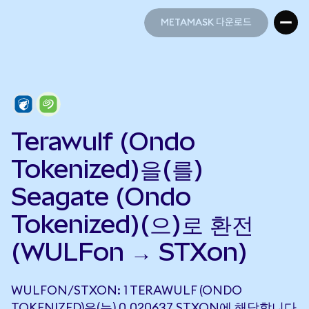
METAMASK 다운로드
METAMASK 다운로드
Terawulf (Ondo
Tokenized)을(를)
Seagate (Ondo
Tokenized)(으)로 환전
(WULFon → STXon)
WULFON/STXON: 1 TERAWULF (ONDO
TOKENIZED)은(는) 0.020637 STXON에 해당합니다