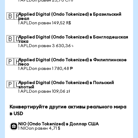
1 APLDon равен 23,70 CHF
Applied Digital (Ondo Tokenized) в Бразильский
🇧🇷
реал
1 APLDon равен 149,52 R$
Applied Digital (Ondo Tokenized) в Бангладешская
🇧🇩
така
1 APLDon равен 3 630,36 ৳
Applied Digital (Ondo Tokenized) в Филиппинское
🇵🇭
песо
1 APLDon равен 1 780,48 ₱
Applied Digital (Ondo Tokenized) в Польский
🇵🇱
злотый
1 APLDon равен 109,06 zł
Конвертируйте другие активы реального мира
в USD
NIO (Ondo Tokenized) в Доллар США
1 NIOon равен 4,71 $