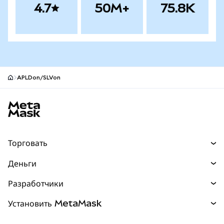
4.7
50M+
75.8K
APLDon/SLVon
Нижний колонтитул сайта MetaMask
Торговать
Торговля
Деньги
Swaps
Покупайте
Разработчики
Прогнозы
НОВИНКА
Карта
Документация для разработчиков
Установить MetaMask
Перпы
НОВИНКА
mUSD
НОВИНКА
Инфопанель
Защита транзакций