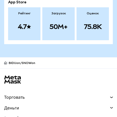
App Store
Рейтинг
Загрузок
Оценок
4.7
50M+
75.8K
BIDUon/SNOWon
Нижний колонтитул сайта MetaMask
Торговать
Торговля
Деньги
Swaps
Покупайте