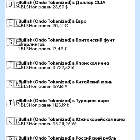
Bullish (Ondo Tokenized) в Доллар США
🇺🇸
1 BLSHon равен 23,59 $
Bullish (Ondo Tokenized) в Евро
🇪🇺
1 BLSHon равен 20,41 €
Bullish (Ondo Tokenized) в Британский фунт
🇬🇧
стерлингов
1 BLSHon равен 17,49 £
Bullish (Ondo Tokenized) в Японская иена
🇯🇵
1 BLSHon равен 3 722,52 ¥
Bullish (Ondo Tokenized) в Китайский юань
🇨🇳
1 BLSHon равен 159,16 ¥
Bullish (Ondo Tokenized) в Турецкая лира
🇹🇷
1 BLSHon равен 1 125,19 ₺
Bullish (Ondo Tokenized) в Южнокорейская вона
🇰🇷
1 BLSHon равен 33 211,26 ₩
Bullish (Ondo Tokenized) в Российский рубль