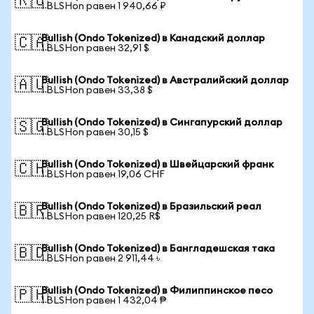
🇷🇺
1 BLSHon равен 1 940,66 ₽
Bullish (Ondo Tokenized) в Канадский доллар
🇨🇦
1 BLSHon равен 32,91 $
Bullish (Ondo Tokenized) в Австралийский доллар
🇦🇺
1 BLSHon равен 33,38 $
Bullish (Ondo Tokenized) в Сингапурский доллар
🇸🇬
1 BLSHon равен 30,15 $
Bullish (Ondo Tokenized) в Швейцарский франк
🇨🇭
1 BLSHon равен 19,06 CHF
Bullish (Ondo Tokenized) в Бразильский реал
🇧🇷
1 BLSHon равен 120,25 R$
Bullish (Ondo Tokenized) в Бангладешская така
🇧🇩
1 BLSHon равен 2 911,44 ৳
Bullish (Ondo Tokenized) в Филиппинское песо
🇵🇭
1 BLSHon равен 1 432,04 ₱