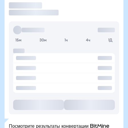
Торговать
15м
30м
1ч
4ч
1Д
Посмотрите результаты конвертации BitMine