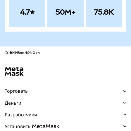
4.7
50M+
75.8K
BMNRon/IONQon
Нижний колонтитул сайта MetaMask
Торговать
Торговля
Деньги
Swaps
Покупайте
Разработчики
Прогнозы
НОВИНКА
Карта
Документация для разработчиков
Установить MetaMask
Перпы
НОВИНКА
mUSD
НОВИНКА