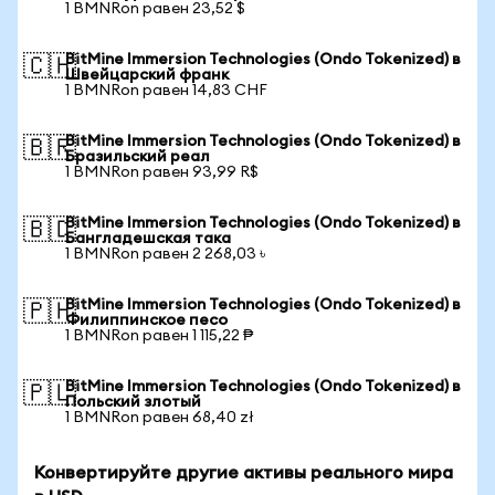
1 BMNRon равен 23,52 $
BitMine Immersion Technologies (Ondo Tokenized) в
🇨🇭
Швейцарский франк
1 BMNRon равен 14,83 CHF
BitMine Immersion Technologies (Ondo Tokenized) в
🇧🇷
Бразильский реал
1 BMNRon равен 93,99 R$
BitMine Immersion Technologies (Ondo Tokenized) в
🇧🇩
Бангладешская така
1 BMNRon равен 2 268,03 ৳
BitMine Immersion Technologies (Ondo Tokenized) в
🇵🇭
Филиппинское песо
1 BMNRon равен 1 115,22 ₱
BitMine Immersion Technologies (Ondo Tokenized) в
🇵🇱
Польский злотый
1 BMNRon равен 68,40 zł
Конвертируйте другие активы реального мира