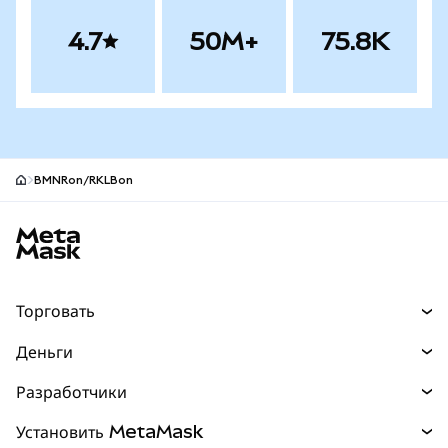
4.7
50M+
75.8K
BMNRon/RKLBon
Нижний колонтитул сайта MetaMask
Торговать
Торговля
Деньги
Swaps
Покупайте
Разработчики
Прогнозы
НОВИНКА
Карта
Документация для разработчиков
Установить MetaMask
Перпы
НОВИНКА
mUSD
НОВИНКА