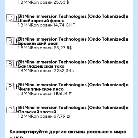
1 BMNRon равен 23,33 $
BitMine Immersion Technologies (Ondo Tokenized) в
🇨🇭
Швейцарский франк
1 BMNRon равен 14,74 CHF
BitMine Immersion Technologies (Ondo Tokenized) в
🇧🇷
Бразильский реал
1 BMNRon равен 93,27 R$
BitMine Immersion Technologies (Ondo Tokenized) в
🇧🇩
Бангладешская така
1 BMNRon равен 2 252,34 ৳
BitMine Immersion Technologies (Ondo Tokenized) в
🇵🇭
Филиппинское песо
1 BMNRon равен 1 106,14 ₱
BitMine Immersion Technologies (Ondo Tokenized) в
🇵🇱
Польский злотый
1 BMNRon равен 67,79 zł
Конвертируйте другие активы реального мира