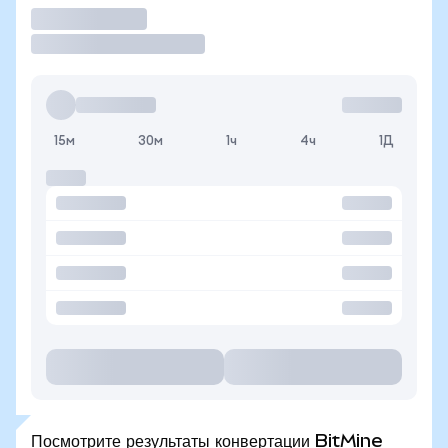
Торговать
15м
30м
1ч
4ч
1Д
Посмотрите результаты конвертации BitMine