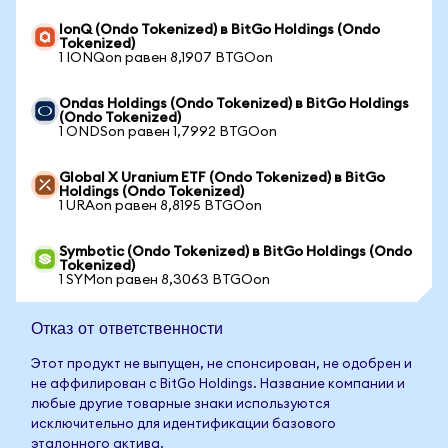
IonQ (Ondo Tokenized) в BitGo Holdings (Ondo
Tokenized)
1 IONQon равен 8,1907 BTGOon
Ondas Holdings (Ondo Tokenized) в BitGo Holdings
(Ondo Tokenized)
1 ONDSon равен 1,7992 BTGOon
Global X Uranium ETF (Ondo Tokenized) в BitGo
Holdings (Ondo Tokenized)
1 URAon равен 8,8195 BTGOon
Symbotic (Ondo Tokenized) в BitGo Holdings (Ondo
Tokenized)
1 SYMon равен 8,3063 BTGOon
Отказ от ответственности
Этот продукт не выпущен, не спонсирован, не одобрен и
не аффилирован с BitGo Holdings. Название компании и
любые другие товарные знаки используются
исключительно для идентификации базового
эталонного актива.