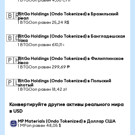
1 BTGOon равен 4,00 CHF
BitGo Holdings (Ondo Tokenized) в Бразильский
🇧🇷
реал
1 BTGOon равен 25,24 R$
BitGo Holdings (Ondo Tokenized) в Бангладешская
🇧🇩
така
1 BTGOon равен 610,11 ৳
BitGo Holdings (Ondo Tokenized) в Филиппинское
🇵🇭
песо
1 BTGOon равен 299,69 ₱
BitGo Holdings (Ondo Tokenized) в Польский
🇵🇱
злотый
1 BTGOon равен 18,42 zł
Конвертируйте другие активы реального мира
в USD
MP Materials (Ondo Tokenized) в Доллар США
1 MPon равен 48,05 $