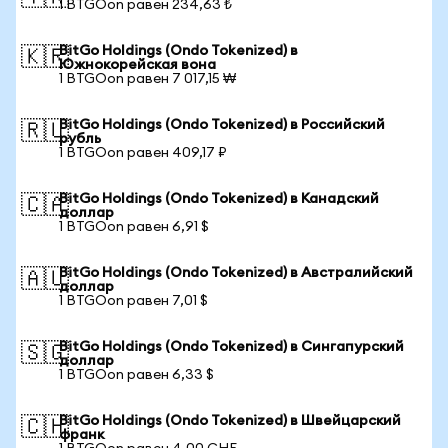
1 BTGOon равен 234,63 ₺
BitGo Holdings (Ondo Tokenized) в
🇰🇷
Южнокорейская вона
1 BTGOon равен 7 017,15 ₩
BitGo Holdings (Ondo Tokenized) в Российский
🇷🇺
рубль
1 BTGOon равен 409,17 ₽
BitGo Holdings (Ondo Tokenized) в Канадский
🇨🇦
доллар
1 BTGOon равен 6,91 $
BitGo Holdings (Ondo Tokenized) в Австралийский
🇦🇺
доллар
1 BTGOon равен 7,01 $
BitGo Holdings (Ondo Tokenized) в Сингапурский
🇸🇬
доллар
1 BTGOon равен 6,33 $
BitGo Holdings (Ondo Tokenized) в Швейцарский
🇨🇭
франк