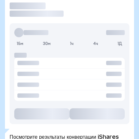
Торговать
15м
30м
1ч
4ч
1Д
Посмотрите результаты конвертации iShares