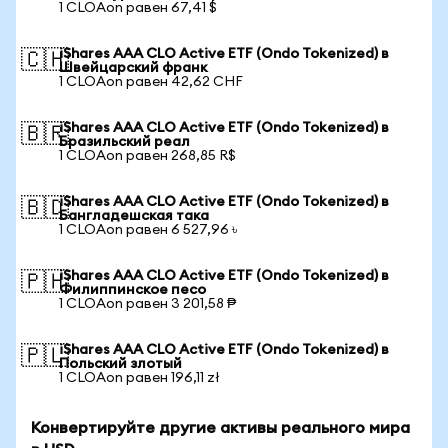
1 CLOAon равен 67,41 $
iShares AAA CLO Active ETF (Ondo Tokenized) в
🇨🇭
Швейцарский франк
1 CLOAon равен 42,62 CHF
iShares AAA CLO Active ETF (Ondo Tokenized) в
🇧🇷
Бразильский реал
1 CLOAon равен 268,85 R$
iShares AAA CLO Active ETF (Ondo Tokenized) в
🇧🇩
Бангладешская така
1 CLOAon равен 6 527,96 ৳
iShares AAA CLO Active ETF (Ondo Tokenized) в
🇵🇭
Филиппинское песо
1 CLOAon равен 3 201,58 ₱
iShares AAA CLO Active ETF (Ondo Tokenized) в
🇵🇱
Польский злотый
1 CLOAon равен 196,11 zł
Конвертируйте другие активы реального мира