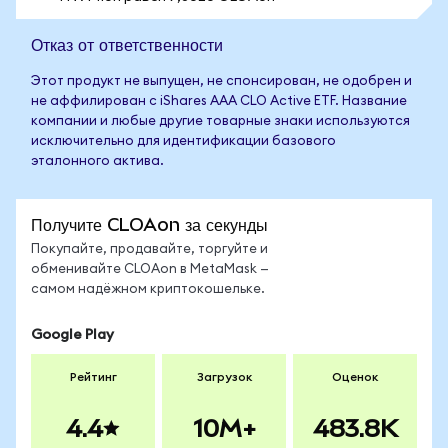
Отказ от ответственности
Этот продукт не выпущен, не спонсирован, не одобрен и
не аффилирован с iShares AAA CLO Active ETF. Название
компании и любые другие товарные знаки используются
исключительно для идентификации базового
эталонного актива.
Получите CLOAon за секунды
Покупайте, продавайте, торгуйте и
обменивайте CLOAon в MetaMask —
самом надёжном криптокошельке.
Google Play
Рейтинг
Загрузок
Оценок
4.4
10M+
483.8K