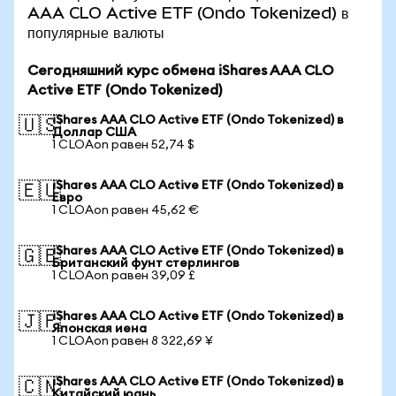
AAA CLO Active ETF (Ondo Tokenized) в
популярные валюты
Сегодняшний курс обмена iShares AAA CLO
Active ETF (Ondo Tokenized)
iShares AAA CLO Active ETF (Ondo Tokenized) в
🇺🇸
Доллар США
1 CLOAon равен 52,74 $
iShares AAA CLO Active ETF (Ondo Tokenized) в
🇪🇺
Евро
1 CLOAon равен 45,62 €
iShares AAA CLO Active ETF (Ondo Tokenized) в
🇬🇧
Британский фунт стерлингов
1 CLOAon равен 39,09 £
iShares AAA CLO Active ETF (Ondo Tokenized) в
🇯🇵
Японская иена
1 CLOAon равен 8 322,69 ¥
iShares AAA CLO Active ETF (Ondo Tokenized) в
🇨🇳
Китайский юань