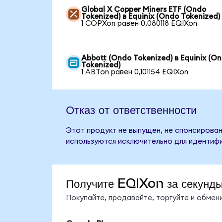
Global X Copper Miners ETF (Ondo
Tokenized) в Equinix (Ondo Tokenized)
1 COPXon равен 0,080118 EQIXon
Abbott (Ondo Tokenized) в Equinix (O
Tokenized)
1 ABTon равен 0,101154 EQIXon
Отказ от ответственности
Этот продукт не выпущен, не спонсирован,
используются исключительно для идентифи
Получите EQIXon за секунд
Покупайте, продавайте, торгуйте и обме