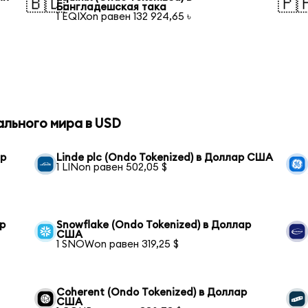
🇧🇩
🇵
Бангладешская така
1 EQIXon равен 132 924,65 ৳
ального мира в USD
ар
Linde plc (Ondo Tokenized) в Доллар США
1 LINon равен 502,05 $
р
Snowflake (Ondo Tokenized) в Доллар
США
1 SNOWon равен 319,25 $
Coherent (Ondo Tokenized) в Доллар
США