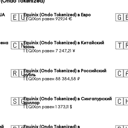
(Ondo Tokenized)
США
Equinix (Ondo Tokenized) в Евро
🇪🇺
🇬
1 EQIXon равен 929,14 €
иена
Equinix (Ondo Tokenized) в Китайский
🇨🇳
🇹
юань
1 EQIXon равен 7 247,21 ¥
Equinix (Ondo Tokenized) в Российский
🇷🇺
🇨
рубль
1 EQIXon равен 88 384,58 ₽
Equinix (Ondo Tokenized) в Сингапурский
🇸🇬
🇨
доллар
1 EQIXon равен 1 373,11 $
ий
Equinix (Ondo Tokenized) в