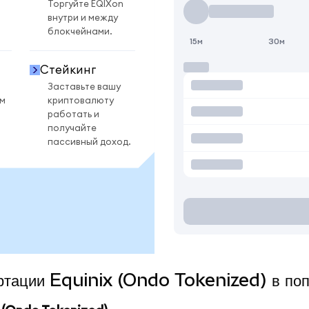
Торгуйте EQIXon
внутри и между
блокчейнами.
15м
30м
Стейкинг
Заставьте вашу
ом
криптовалюту
работать и
получайте
пассивный доход.
ертации Equinix (Ondo Tokenized) в по