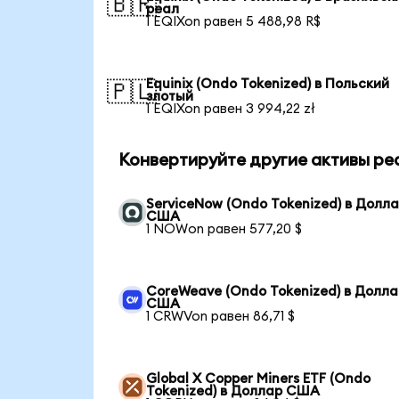
🇧🇷
реал
1 EQIXon равен 5 488,98 R$
Equinix (Ondo Tokenized) в Польский
🇵🇱
злотый
1 EQIXon равен 3 994,22 zł
Конвертируйте другие активы ре
ServiceNow (Ondo Tokenized) в Долл
США
1 NOWon равен 577,20 $
CoreWeave (Ondo Tokenized) в Долла
США
1 CRWVon равен 86,71 $
Global X Copper Miners ETF (Ondo
Tokenized) в Доллар США