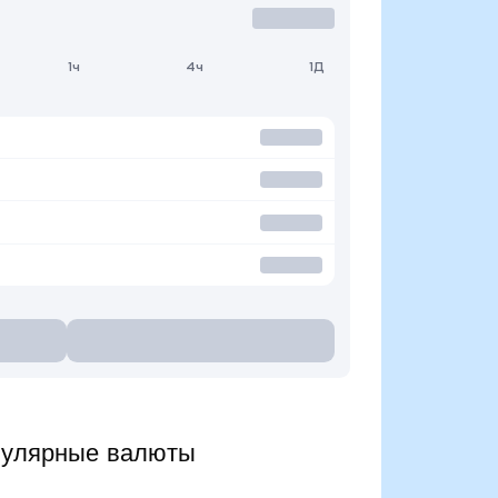
1ч
4ч
1Д
пулярные валюты