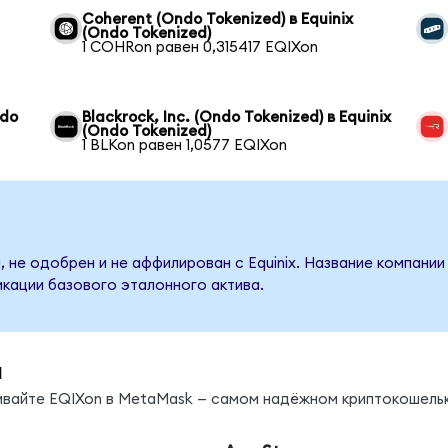
Coherent (Ondo Tokenized) в Equinix
(Ondo Tokenized)
1 COHRon равен 0,315417 EQIXon
ndo
Blackrock, Inc. (Ondo Tokenized) в Equinix
(Ondo Tokenized)
1 BLKon равен 1,0577 EQIXon
 не одобрен и не аффилирован с Equinix. Название компании
кации базового эталонного актива.
ы
нивайте EQIXon в MetaMask — самом надёжном криптокошельк