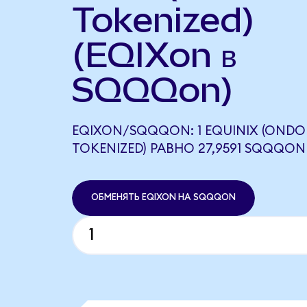
Tokenized)
(EQIXon в
SQQQon)
EQIXON/SQQQON: 1 EQUINIX (ONDO
TOKENIZED) РАВНО 27,9591 SQQQON
ОБМЕНЯТЬ EQIXON НА SQQQON