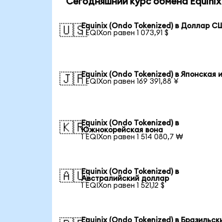
Сегодняшний курс обмена Equinix 
Equinix (Ondo Tokenized) в Доллар 
🇺🇸
1 EQIXon равен 1 073,91 $
Equinix (Ondo Tokenized) в Японская 
🇯🇵
1 EQIXon равен 169 391,88 ¥
Equinix (Ondo Tokenized) в
🇰🇷
Южнокорейская вона
1 EQIXon равен 1 514 080,7 ₩
Equinix (Ondo Tokenized) в
🇦🇺
Австралийский доллар
1 EQIXon равен 1 521,12 $
Equinix (Ondo Tokenized) в Бразильск