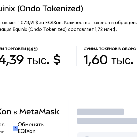
uinix (Ondo Tokenized)
тавляет 1 073,91 $ за EQIXon. Количество токенов в обращени
ция Equinix (Ondo Tokenized) составляет 1,72 млн $.
ЕМ ТОРГОВЛИ
(24 Ч)
СУММА ТОКЕНОВ В ОБОРО
4,39 тыс. $
1,60 тыс.
IXon в MetaMask
Торговать
on
Обменять
EQIXon
on