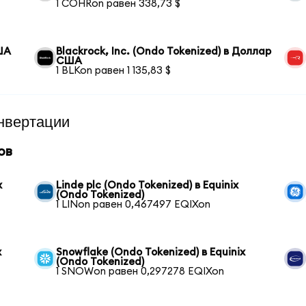
1 COHRon равен 338,73 $
ША
Blackrock, Inc. (Ondo Tokenized) в Доллар
США
1 BLKon равен 1 135,83 $
нвертации
ов
x
Linde plc (Ondo Tokenized) в Equinix
(Ondo Tokenized)
1 LINon равен 0,467497 EQIXon
x
Snowflake (Ondo Tokenized) в Equinix
(Ondo Tokenized)
1 SNOWon равен 0,297278 EQIXon