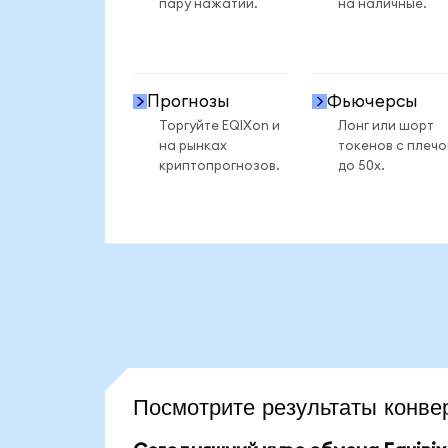
пару нажатий.
на наличные.
Прогнозы
Фьючерсы
Торгуйте EQIXon и
Лонг или шорт
на рынках
токенов с плеч
криптопрогнозов.
до 50x.
Посмотрите результаты конв