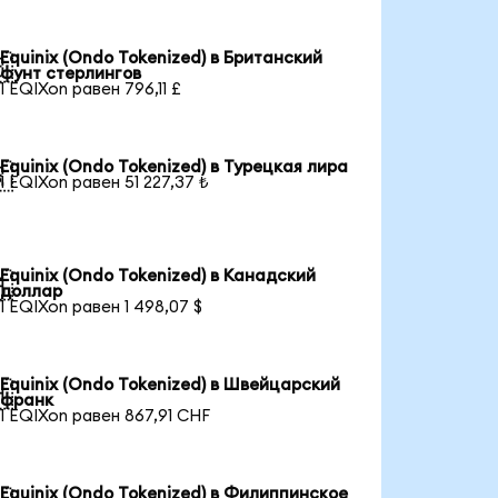
Equinix (Ondo Tokenized) в Британский

фунт стерлингов
1 EQIXon равен 796,11 £
Equinix (Ondo Tokenized) в Турецкая лира

1 EQIXon равен 51 227,37 ₺
Equinix (Ondo Tokenized) в Канадский

доллар
1 EQIXon равен 1 498,07 $
Equinix (Ondo Tokenized) в Швейцарский

франк
1 EQIXon равен 867,91 CHF
Equinix (Ondo Tokenized) в Филиппинское