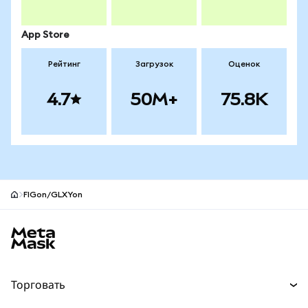
App Store
Рейтинг
Загрузок
Оценок
4.7
50M+
75.8K
FIGon/GLXYon
Нижний колонтитул сайта MetaMask
Торговать
Торговля