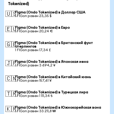
Tokenized)
Figma (Ondo Tokenized) в Доллар США
🇺🇸
1 FIGon равен 23,35 $
Figma (Ondo Tokenized) в Евро
🇪🇺
1 FIGon равен 20,24 €
Figma (Ondo Tokenized) в Британский фунт
🇬🇧
стерлингов
1 FIGon равен 17,34 £
Figma (Ondo Tokenized) в Японская иена
🇯🇵
1 FIGon равен 3 694,2 ¥
Figma (Ondo Tokenized) в Китайский юань
🇨🇳
1 FIGon равен 157,61 ¥
Figma (Ondo Tokenized) в Турецкая лира
🇹🇷
1 FIGon равен 1 111,34 ₺
Figma (Ondo Tokenized) в Южнокорейская вона
🇰🇷
1 FIGon равен 33 211,8 ₩