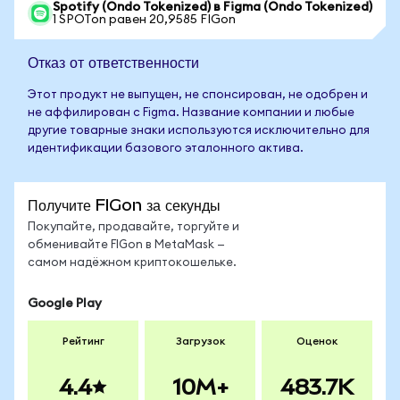
Spotify (Ondo Tokenized) в Figma (Ondo Tokenized)
1 SPOTon равен 20,9585 FIGon
Отказ от ответственности
Этот продукт не выпущен, не спонсирован, не одобрен и
не аффилирован с Figma. Название компании и любые
другие товарные знаки используются исключительно для
идентификации базового эталонного актива.
Получите FIGon за секунды
Покупайте, продавайте, торгуйте и
обменивайте FIGon в MetaMask —
самом надёжном криптокошельке.
Google Play
Рейтинг
Загрузок
Оценок
4.4
10M+
483.7K