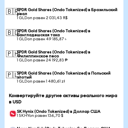
SPDR Gold Shares (Ondo Tokenized) в Бразильский
🇧🇷
реал
1 GLDon равен 2 031,43 R$
SPDR Gold Shares (Ondo Tokenized) в
🇧🇩
Бангладешская така
1 GLDon равен 49 185,87 ৳
SPDR Gold Shares (Ondo Tokenized) в
🇵🇭
Филиппинское песо
1 GLDon равен 24 192,83 ₱
SPDR Gold Shares (Ondo Tokenized) в Польский
🇵🇱
злотый
1 GLDon равен 1 480,61 zł
Конвертируйте другие активы реального мира
в USD
SK Hynix (Ondo Tokenized) в Доллар США
1 SKHYon равен 136,70 $