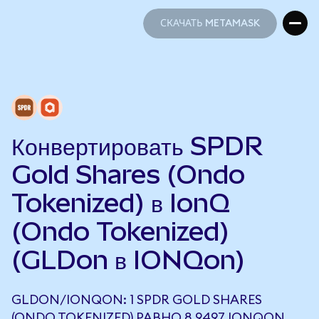
СКАЧАТЬ METAMASK
СКАЧАТЬ METAMASK
Конвертировать SPDR
Gold Shares (Ondo
Tokenized) в IonQ
(Ondo Tokenized)
(GLDon в IONQon)
GLDON/IONQON: 1 SPDR GOLD SHARES
(ONDO TOKENIZED) РАВНО 8,9497 IONQON