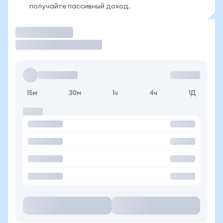
получайте пассивный доход.
Торговать
15м
30м
1ч
4ч
1Д