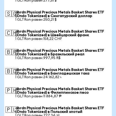
1 GLTRon равен 277,51 $
abrdn Physical Precious Metals Basket Shares ETF
🇸🇬
(Ondo Tokenized) в Сингапурский доллар
1 GLTRon равен 250,21 $
abrdn Physical Precious Metals Basket Shares ETF
🇨🇭
(Ondo Tokenized) в Швейцарский франк
1 GLTRon равен 158,22 CHF
abrdn Physical Precious Metals Basket Shares ETF
🇧🇷
(Ondo Tokenized) в Бразильский реал
1 GLTRon равен 997,95 R$
abrdn Physical Precious Metals Basket Shares ETF
🇧🇩
(Ondo Tokenized) в Бангладешская така
1 GLTRon равен 24 162,82 ৳
abrdn Physical Precious Metals Basket Shares ETF
🇵🇭
(Ondo Tokenized) в Филиппинское песо
1 GLTRon равен 11 884,87 ₱
abrdn Physical Precious Metals Basket Shares ETF
🇵🇱
(Ondo Tokenized) в Польский злотый
1 GLTRon равен 727,36 zł