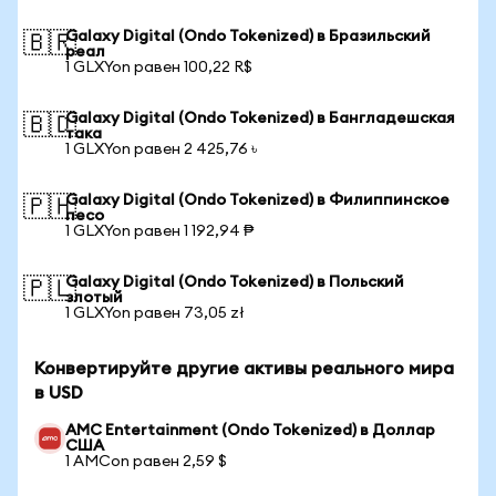
Galaxy Digital (Ondo Tokenized) в Бразильский
🇧🇷
реал
1 GLXYon равен 100,22 R$
Galaxy Digital (Ondo Tokenized) в Бангладешская
🇧🇩
така
1 GLXYon равен 2 425,76 ৳
Galaxy Digital (Ondo Tokenized) в Филиппинское
🇵🇭
песо
1 GLXYon равен 1 192,94 ₱
Galaxy Digital (Ondo Tokenized) в Польский
🇵🇱
злотый
1 GLXYon равен 73,05 zł
Конвертируйте другие активы реального мира
в USD
AMC Entertainment (Ondo Tokenized) в Доллар
США
1 AMCon равен 2,59 $