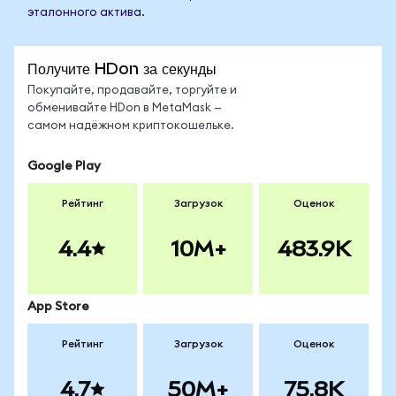
эталонного актива.
Получите HDon за секунды
Покупайте, продавайте, торгуйте и
обменивайте HDon в MetaMask —
самом надёжном криптокошельке.
Google Play
Рейтинг
Загрузок
Оценок
4.4
10M+
483.9K
App Store
Рейтинг
Загрузок
Оценок
4.7
50M+
75.8K