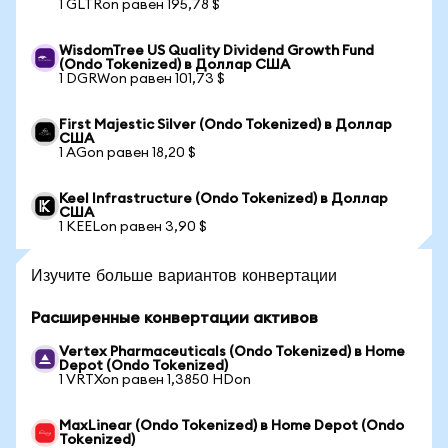
1 GLTRon равен 195,78 $
WisdomTree US Quality Dividend Growth Fund
(Ondo Tokenized) в Доллар США
1 DGRWon равен 101,73 $
First Majestic Silver (Ondo Tokenized) в Доллар
США
1 AGon равен 18,20 $
Keel Infrastructure (Ondo Tokenized) в Доллар
США
1 KEELon равен 3,90 $
Изучите больше вариантов конвертации
Расширенные конвертации активов
Vertex Pharmaceuticals (Ondo Tokenized) в Home
Depot (Ondo Tokenized)
1 VRTXon равен 1,3850 HDon
MaxLinear (Ondo Tokenized) в Home Depot (Ondo
Tokenized)