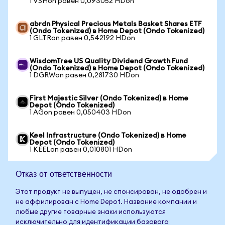
1 VSHon равен 0,093052 HDon
abrdn Physical Precious Metals Basket Shares ETF
(Ondo Tokenized) в Home Depot (Ondo Tokenized)
1 GLTRon равен 0,542192 HDon
WisdomTree US Quality Dividend Growth Fund
(Ondo Tokenized) в Home Depot (Ondo Tokenized)
1 DGRWon равен 0,281730 HDon
First Majestic Silver (Ondo Tokenized) в Home
Depot (Ondo Tokenized)
1 AGon равен 0,050403 HDon
Keel Infrastructure (Ondo Tokenized) в Home
Depot (Ondo Tokenized)
1 KEELon равен 0,010801 HDon
Отказ от ответственности
Этот продукт не выпущен, не спонсирован, не одобрен и
не аффилирован с Home Depot. Название компании и
любые другие товарные знаки используются
исключительно для идентификации базового