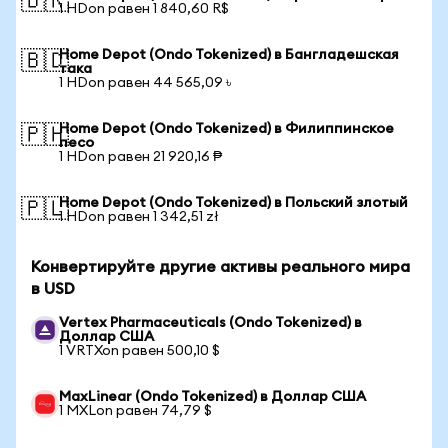
🇧🇷
1 HDon равен 1 840,60 R$
Home Depot (Ondo Tokenized) в Бангладешская
🇧🇩
така
1 HDon равен 44 565,09 ৳
Home Depot (Ondo Tokenized) в Филиппинское
🇵🇭
песо
1 HDon равен 21 920,16 ₱
Home Depot (Ondo Tokenized) в Польский злотый
🇵🇱
1 HDon равен 1 342,51 zł
Конвертируйте другие активы реального мира
в USD
Vertex Pharmaceuticals (Ondo Tokenized) в
Доллар США
1 VRTXon равен 500,10 $
MaxLinear (Ondo Tokenized) в Доллар США
1 MXLon равен 74,79 $