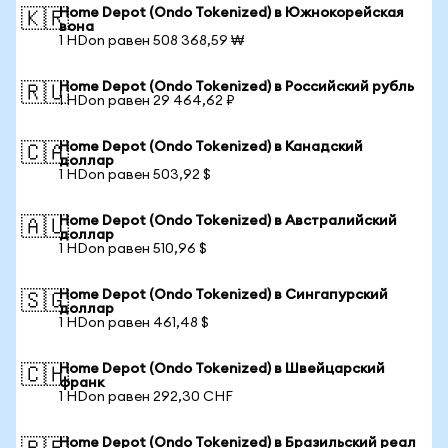
Home Depot (Ondo Tokenized) в Южнокорейская
🇰🇷
вона
1 HDon равен 508 368,59 ₩
Home Depot (Ondo Tokenized) в Российский рубль
🇷🇺
1 HDon равен 29 464,62 ₽
Home Depot (Ondo Tokenized) в Канадский
🇨🇦
доллар
1 HDon равен 503,92 $
Home Depot (Ondo Tokenized) в Австралийский
🇦🇺
доллар
1 HDon равен 510,96 $
Home Depot (Ondo Tokenized) в Сингапурский
🇸🇬
доллар
1 HDon равен 461,48 $
Home Depot (Ondo Tokenized) в Швейцарский
🇨🇭
франк
1 HDon равен 292,30 CHF
Home Depot (Ondo Tokenized) в Бразильский реал