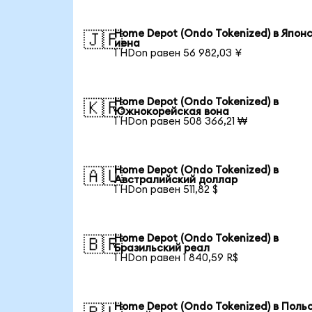
Home Depot (Ondo Tokenized) в Япон
🇯🇵
иена
1 HDon равен 56 982,03 ¥
Home Depot (Ondo Tokenized) в
🇰🇷
Южнокорейская вона
1 HDon равен 508 366,21 ₩
Home Depot (Ondo Tokenized) в
🇦🇺
Австралийский доллар
1 HDon равен 511,82 $
Home Depot (Ondo Tokenized) в
🇧🇷
Бразильский реал
1 HDon равен 1 840,59 R$
Home Depot (Ondo Tokenized) в Поль