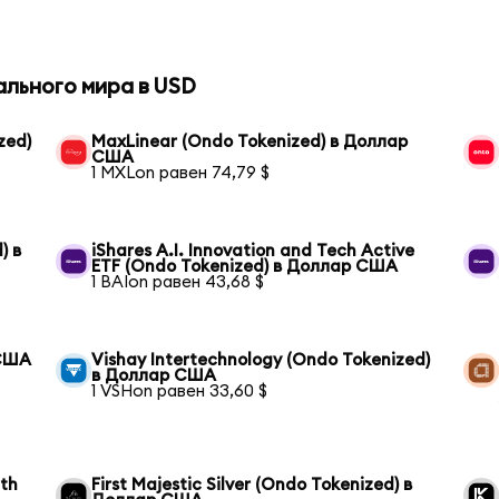
ального мира в USD
zed)
MaxLinear (Ondo Tokenized) в Доллар
США
1 MXLon равен 74,79 $
) в
iShares A.I. Innovation and Tech Active
ETF (Ondo Tokenized) в Доллар США
1 BAIon равен 43,68 $
 США
Vishay Intertechnology (Ondo Tokenized)
в Доллар США
1 VSHon равен 33,60 $
wth
First Majestic Silver (Ondo Tokenized) в