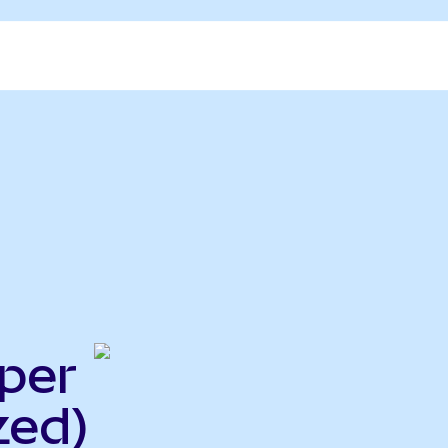
per
zed)