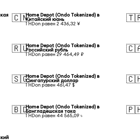
ская
Home Depot (Ondo Tokenized) в
🇨🇳
🇹
Китайский юань
1 HDon равен 2 436,32 ¥
Home Depot (Ondo Tokenized) в
🇷🇺
🇨
Российский рубль
1 HDon равен 29 464,49 ₽
Home Depot (Ondo Tokenized) в
🇸🇬
🇨
Сингапурский доллар
1 HDon равен 461,47 $
Home Depot (Ondo Tokenized) в
🇧🇩
🇵
Бангладешская така
1 HDon равен 44 565,09 ৳
ский