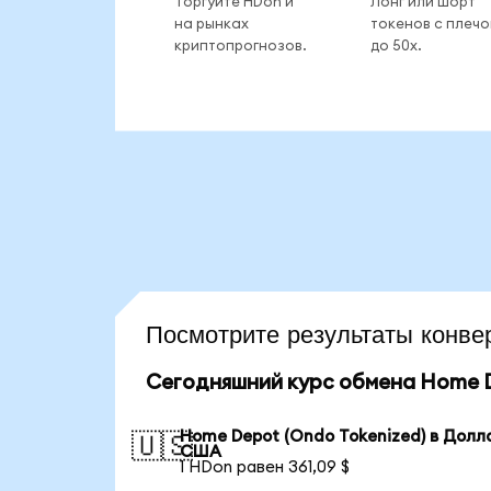
Торгуйте HDon и
Лонг или шорт
на рынках
токенов с плеч
криптопрогнозов.
до 50x.
Посмотрите результаты кон
Сегодняшний курс обмена Home D
Home Depot (Ondo Tokenized) в Долл
🇺🇸
США
1 HDon равен 361,09 $