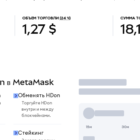
ОБЪЕМ ТОРГОВЛИ
(24 Ч)
СУММА Т
1,27 $
18,
Don в MetaMask
Торговать
n
Обменять HDon
n
Торгуйте HDon
внутри и между
блокчейнами.
15м
30м
Стейкинг