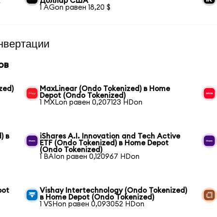
А
Доллар США
1 AGon равен 18,20 $
нвертации
ов
zed)
MaxLinear (Ondo Tokenized) в Home
Depot (Ondo Tokenized)
1 MXLon равен 0,207123 HDon
) в
iShares A.I. Innovation and Tech Active
ETF (Ondo Tokenized) в Home Depot
(Ondo Tokenized)
1 BAIon равен 0,120967 HDon
pot
Vishay Intertechnology (Ondo Tokenized)
в Home Depot (Ondo Tokenized)
1 VSHon равен 0,093052 HDon