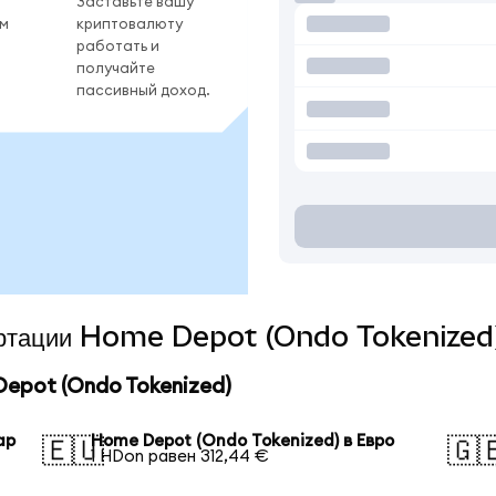
Заставьте вашу
ом
криптовалюту
работать и
получайте
пассивный доход.
вертации Home Depot (Ondo Tokenized)
epot (Ondo Tokenized)
ар
Home Depot (Ondo Tokenized) в Евро
🇪🇺
🇬
1 HDon равен 312,44 €