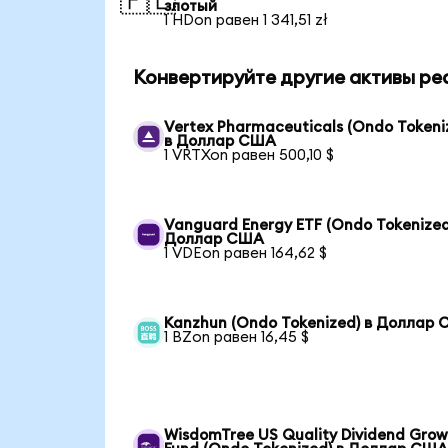
🇵🇱
злотый
1 HDon равен 1 341,51 zł
Конвертируйте другие активы ре
Vertex Pharmaceuticals (Ondo Tokeni
в Доллар США
1 VRTXon равен 500,10 $
Vanguard Energy ETF (Ondo Tokenized
Доллар США
1 VDEon равен 164,62 $
Kanzhun (Ondo Tokenized) в Доллар
1 BZon равен 16,45 $
WisdomTree US Quality Dividend Gro