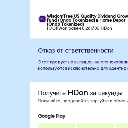
WisdomTree US Quality Dividend Gro
Fund (Ondo Tokenized) в Home Depot
(Ondo Tokenized)
1 DGRWon равен 0,281730 HDon
Отказ от ответственности
Этот продукт не выпущен, не спонсирован
используются исключительно для идентифи
Получите HDon за секунды
Покупайте, продавайте, торгуйте и обме
Google Play