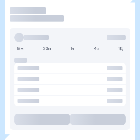
Торговать
15м
30м
1ч
4ч
1Д