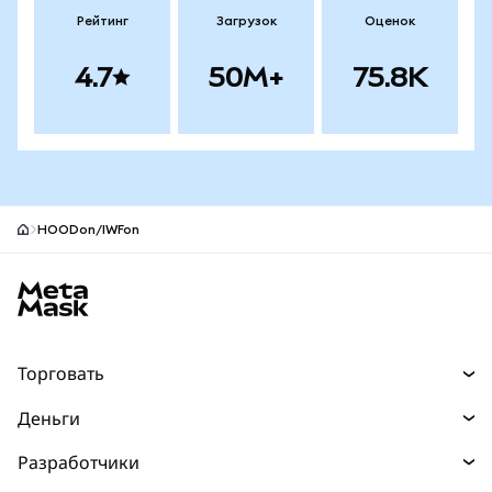
Рейтинг
Загрузок
Оценок
4.7
50M+
75.8K
HOODon/IWFon
Нижний колонтитул сайта MetaMask
Торговать
Торговля
Деньги
Swaps
Покупайте
Разработчики
Прогнозы
НОВИНКА
Карта
Документация для разработчиков