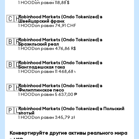
1 HOODon равен 118,88 $
Robinhood Markets (Ondo Tokenized) в
🇨🇭
Швейцарский франк
1 HOODon равен 74,91 CHF
Robinhood Markets (Ondo Tokenized) в
🇧🇷
Бразильский реал
1 HOODon равен 476,86 R$
Robinhood Markets (Ondo Tokenized) в
🇧🇩
Бангладешская така
1 HOODon равен 11 468,68 ৳
Robinhood Markets (Ondo Tokenized) в
🇵🇭
Филиппинское песо
1 HOODon равен 5 637,00 ₱
Robinhood Markets (Ondo Tokenized) в Польский
🇵🇱
злотый
1 HOODon равен 345,79 zł
Конвертируйте другие активы реального мира