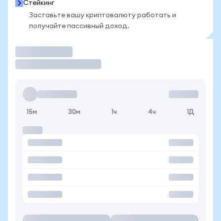
Стейкинг
Заставьте вашу криптовалюту работать и
получайте пассивный доход.
Торговать
15м
30м
1ч
4ч
1Д