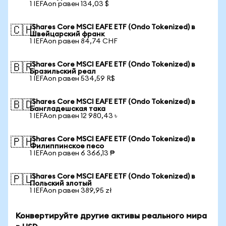
1 IEFAon равен 134,03 $
iShares Core MSCI EAFE ETF (Ondo Tokenized) в
🇨🇭
Швейцарский франк
1 IEFAon равен 84,74 CHF
iShares Core MSCI EAFE ETF (Ondo Tokenized) в
🇧🇷
Бразильский реал
1 IEFAon равен 534,59 R$
iShares Core MSCI EAFE ETF (Ondo Tokenized) в
🇧🇩
Бангладешская така
1 IEFAon равен 12 980,43 ৳
iShares Core MSCI EAFE ETF (Ondo Tokenized) в
🇵🇭
Филиппинское песо
1 IEFAon равен 6 366,13 ₱
iShares Core MSCI EAFE ETF (Ondo Tokenized) в
🇵🇱
Польский злотый
1 IEFAon равен 389,95 zł
Конвертируйте другие активы реального мира