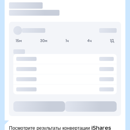
Торговать
15м
30м
1ч
4ч
1Д
Посмотрите результаты конвертации iShares