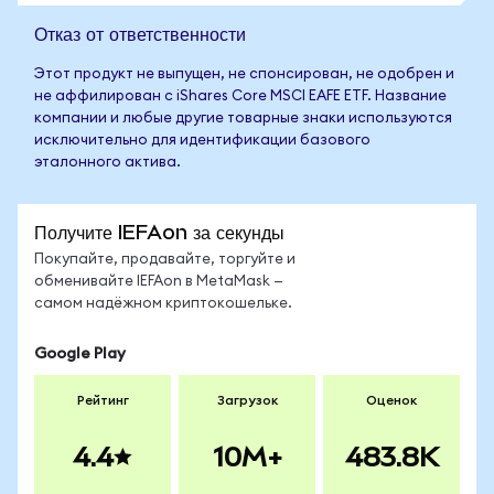
Отказ от ответственности
Этот продукт не выпущен, не спонсирован, не одобрен и
не аффилирован с iShares Core MSCI EAFE ETF. Название
компании и любые другие товарные знаки используются
исключительно для идентификации базового
эталонного актива.
Получите IEFAon за секунды
Покупайте, продавайте, торгуйте и
обменивайте IEFAon в MetaMask —
самом надёжном криптокошельке.
Google Play
Рейтинг
Загрузок
Оценок
4.4
10M+
483.8K