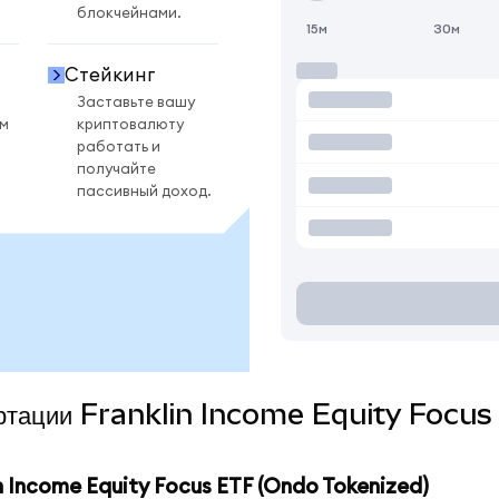
блокчейнами.
15м
30м
Стейкинг
Заставьте вашу
ом
криптовалюту
работать и
получайте
пассивный доход.
вертации Franklin Income Equity Focu
 Income Equity Focus ETF (Ondo Tokenized)