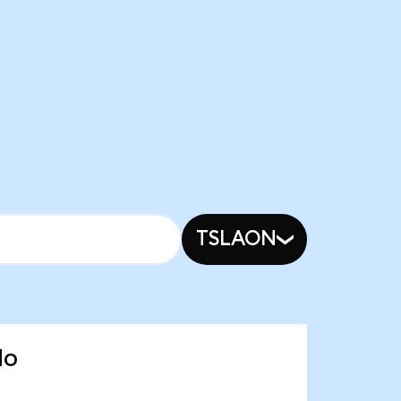
TSLAON
do