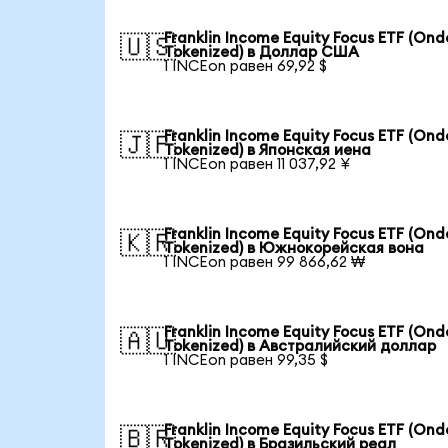
Franklin Income Equity Focus ETF (Ond
🇺🇸
Tokenized) в Доллар США
1 INCEon равен 69,92 $
Franklin Income Equity Focus ETF (Ond
🇯🇵
Tokenized) в Японская иена
1 INCEon равен 11 037,92 ¥
Franklin Income Equity Focus ETF (Ond
🇰🇷
Tokenized) в Южнокорейская вона
1 INCEon равен 99 866,62 ₩
Franklin Income Equity Focus ETF (Ond
🇦🇺
Tokenized) в Австралийский доллар
1 INCEon равен 99,35 $
Franklin Income Equity Focus ETF (Ond
🇧🇷
Tokenized) в Бразильский реал