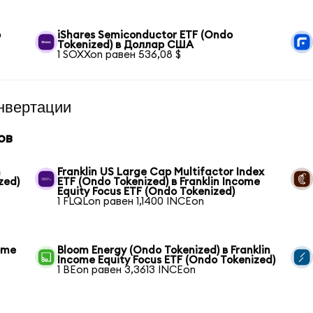
р
iShares Semiconductor ETF (Ondo
Tokenized) в Доллар США
1 SOXXon равен 536,08 $
нвертации
ов
n
Franklin US Large Cap Multifactor Index
zed)
ETF (Ondo Tokenized) в Franklin Income
Equity Focus ETF (Ondo Tokenized)
1 FLQLon равен 1,1400 INCEon
come
Bloom Energy (Ondo Tokenized) в Franklin
Income Equity Focus ETF (Ondo Tokenized)
1 BEon равен 3,3613 INCEon