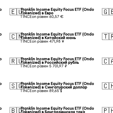
o
Franklin Income Equity Focus ETF (Ondo
🇪🇺
🇬
Tokenized) в Евро
1 INCEon равен 60,57 €
o
Franklin Income Equity Focus ETF (Ondo
🇨🇳
🇹
Tokenized) в Китайский юань
1 INCEon равен 471,98 ¥
o
Franklin Income Equity Focus ETF (Ondo
🇷🇺
🇨
Tokenized) в Российский рубль
1 INCEon равен 5 701,97 ₽
o
Franklin Income Equity Focus ETF (Ondo
🇸🇬
🇨
Tokenized) в Сингапурский доллар
1 INCEon равен 89,65 $
o
Franklin Income Equity Focus ETF (Ondo
🇧🇩
🇵
Tokenized) в Бангладешская така