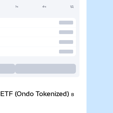
1ч
4ч
1Д
s ETF (Ondo Tokenized) в