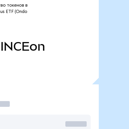
тво токенов в
cus ETF (Ondo
INCEon