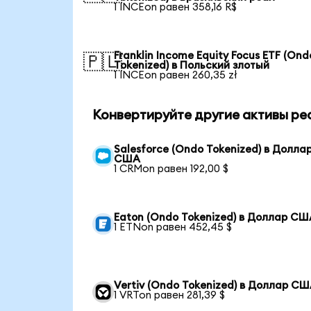
1 INCEon равен 358,16 R$
Franklin Income Equity Focus ETF (Ond
🇵🇱
Tokenized) в Польский злотый
1 INCEon равен 260,35 zł
Конвертируйте другие активы ре
Salesforce (Ondo Tokenized) в Долла
США
1 CRMon равен 192,00 $
Eaton (Ondo Tokenized) в Доллар СШ
1 ETNon равен 452,45 $
Vertiv (Ondo Tokenized) в Доллар С
1 VRTon равен 281,39 $