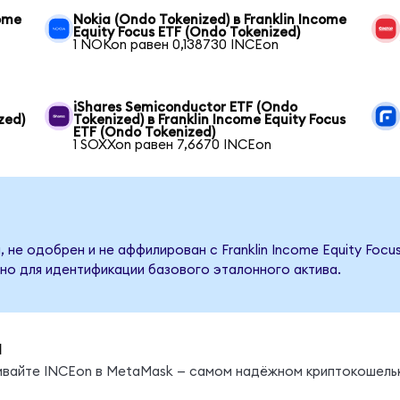
come
Nokia (Ondo Tokenized) в Franklin Income
Equity Focus ETF (Ondo Tokenized)
1 NOKon равен 0,138730 INCEon
n
iShares Semiconductor ETF (Ondo
zed)
Tokenized) в Franklin Income Equity Focus
ETF (Ondo Tokenized)
1 SOXXon равен 7,6670 INCEon
 не одобрен и не аффилирован с Franklin Income Equity Focu
но для идентификации базового эталонного актива.
ы
нивайте INCEon в MetaMask — самом надёжном криптокошель