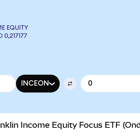
E EQUITY
 0,217177
INCEON
ranklin Income Equity Focus ETF (On