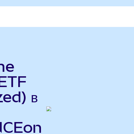
me
 ETF
ed) в
INCEon