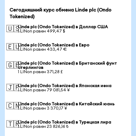
Сегодняшний курс обмена Linde plc (Ondo
Tokenized)
Linde plc (Ondo Tokenized) в Доллар США
🇺🇸
1 LINon равен 499,47 $
Linde plc (Ondo Tokenized) в Евро
🇪🇺
1 LINon равен 433,47 €
Linde plc (Ondo Tokenized) в Британский фунт
🇬🇧
стерлингов
1 LINon равен 371,28 £
Linde plc (Ondo Tokenized) в Японская иена
🇯🇵
1 LINon равен 79 081,54 ¥
Linde plc (Ondo Tokenized) в Китайский юань
🇨🇳
1 LINon равен 3 370,17 ¥
Linde plc (Ondo Tokenized) в Турецкая лира
🇹🇷
1 LINon равен 23 826,16 ₺