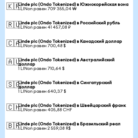
Linde plc (Ondo Tokenized) в Южнокорейская вона
🇰🇷
1 LINon равен 709 355,04 ₩
Linde plc (Ondo Tokenized) в Российский рубль
🇷🇺
1 LINon равен 41 457,08 ₽
Linde plc (Ondo Tokenized) в Канадский доллар
🇨🇦
1 LINon равен 700,48 $
Linde plc (Ondo Tokenized) в Австралийский
🇦🇺
доллар
1 LINon равен 710,64 $
Linde plc (Ondo Tokenized) в Сингапурский
🇸🇬
доллар
1 LINon равен 640,37 $
Linde plc (Ondo Tokenized) в Швейцарский франк
🇨🇭
1 LINon равен 405,88 CHF
Linde plc (Ondo Tokenized) в Бразильский реал
🇧🇷
1 LINon равен 2 559,08 R$