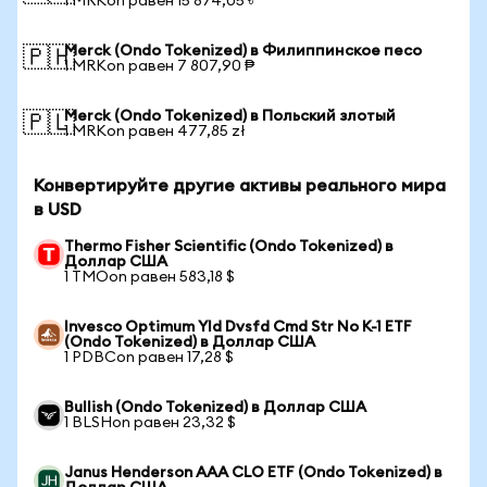
1 MRKon равен 15 874,05 ৳
Merck (Ondo Tokenized) в Филиппинское песо
🇵🇭
1 MRKon равен 7 807,90 ₱
Merck (Ondo Tokenized) в Польский злотый
🇵🇱
1 MRKon равен 477,85 zł
Конвертируйте другие активы реального мира
в USD
Thermo Fisher Scientific (Ondo Tokenized) в
Доллар США
1 TMOon равен 583,18 $
Invesco Optimum Yld Dvsfd Cmd Str No K-1 ETF
(Ondo Tokenized) в Доллар США
1 PDBCon равен 17,28 $
Bullish (Ondo Tokenized) в Доллар США
1 BLSHon равен 23,32 $
Janus Henderson AAA CLO ETF (Ondo Tokenized) в