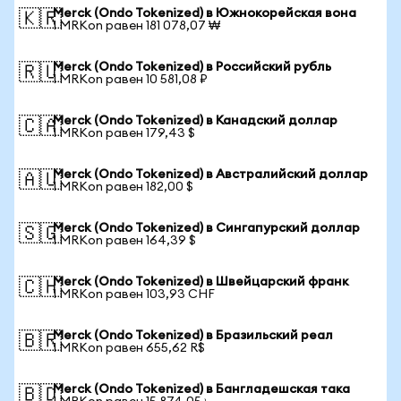
Merck (Ondo Tokenized) в Южнокорейская вона
🇰🇷
1 MRKon равен 181 078,07 ₩
Merck (Ondo Tokenized) в Российский рубль
🇷🇺
1 MRKon равен 10 581,08 ₽
Merck (Ondo Tokenized) в Канадский доллар
🇨🇦
1 MRKon равен 179,43 $
Merck (Ondo Tokenized) в Австралийский доллар
🇦🇺
1 MRKon равен 182,00 $
Merck (Ondo Tokenized) в Сингапурский доллар
🇸🇬
1 MRKon равен 164,39 $
Merck (Ondo Tokenized) в Швейцарский франк
🇨🇭
1 MRKon равен 103,93 CHF
Merck (Ondo Tokenized) в Бразильский реал
🇧🇷
1 MRKon равен 655,62 R$
Merck (Ondo Tokenized) в Бангладешская така
🇧🇩