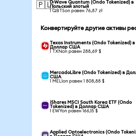
D-Wave Quantum (Ondo Tokenized) в
🇵🇱
Польский злотый
1 QBTSon равен 76,87 zł
Конвертируйте другие активы ре
Texas Instruments (Ondo Tokenized) в
Доллар США
1 TXNon равен 288,69 $
MercadoLibre (Ondo Tokenized) в До
США
1 MELIon равен 1 808,88 $
iShares MSCI South Korea ETF (Ondo
Tokenized) в Доллар США
1 EWYon равен 166,15 $
Applied Optoelectronics (Ondo Tokeni