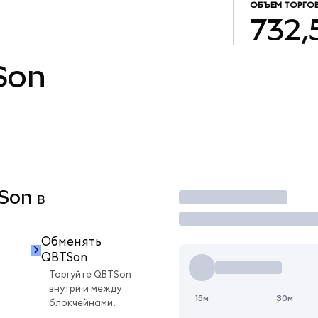
ОБЪЕМ ТОРГО
732,
Son
TSon в
Торговать
Обменять
QBTSon
Торгуйте QBTSon
внутри и между
15м
30м
блокчейнами.