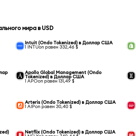
ального мира в USD
Intuit (Ondo Tokenized) в Доллар США
1 INTUon равен 332,46 $
ллар
Apollo Global Management (Ondo
Tokenized) в Доллар США
1 APOon равен 131,49 $
Arteris (Ondo Tokenized) в Доллар США
1 AIPon равен 30,40 $
zed)
Netflix (Ondo Tokenized) в Доллар США