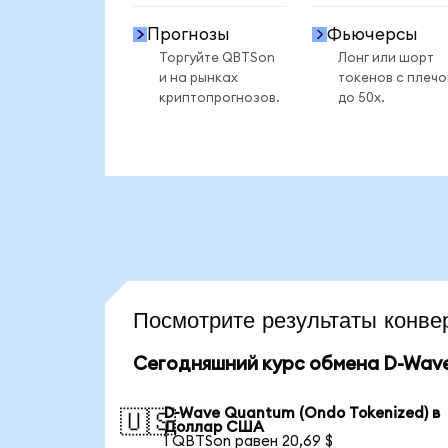
Прогнозы
Фьючерсы
Торгуйте QBTSon
Лонг или шорт
и на рынках
токенов с плеч
криптопрогнозов.
до 50x.
Посмотрите результаты кон
Сегодняшний курс обмена D-Wave
D-Wave Quantum (Ondo Tokenized) в
🇺🇸
Доллар США
1 QBTSon равен 20,69 $