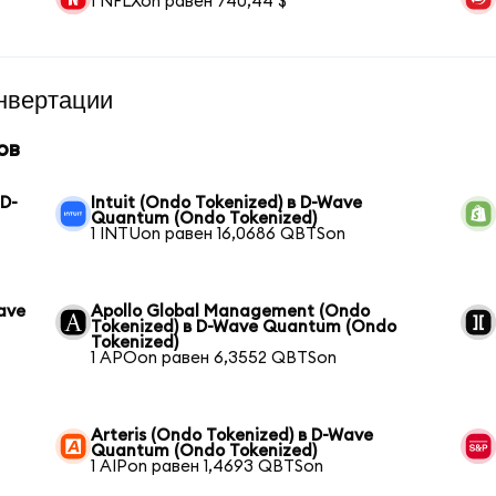
1 NFLXon равен 740,44 $
нвертации
ов
 D-
Intuit (Ondo Tokenized) в D-Wave
Quantum (Ondo Tokenized)
1 INTUon равен 16,0686 QBTSon
ave
Apollo Global Management (Ondo
Tokenized) в D-Wave Quantum (Ondo
Tokenized)
1 APOon равен 6,3552 QBTSon
Arteris (Ondo Tokenized) в D-Wave
Quantum (Ondo Tokenized)
1 AIPon равен 1,4693 QBTSon