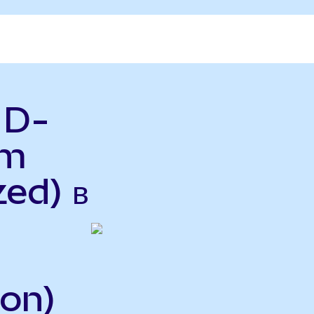
 D-
um
ed) в
on)