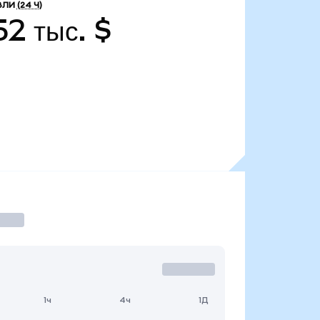
ВЛИ
(24 Ч)
52 тыс. $
1ч
4ч
1Д