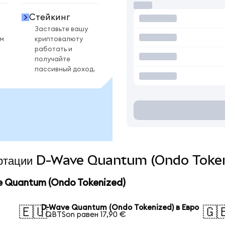
Стейкинг
Заставьте вашу
ом
криптовалюту
работать и
получайте
пассивный доход.
вертации D-Wave Quantum (Ondo Token
 Quantum (Ondo Tokenized)
D-Wave Quantum (Ondo Tokenized) в Евро
🇪🇺
🇬
1 QBTSon равен 17,90 €