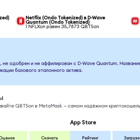
zed)
Netflix (Ondo Tokenized) в D-Wave
Quantum (Ondo Tokenized)
1 NFLXon равен 35,7873 QBTSon
, не одобрен и не аффилирован с D-Wave Quantum. Название
кации базового эталонного актива.
ы
нивайте QBTSon в MetaMask — самом надёжном криптокошель
App Store
Оценок
Скачать
Рейтинг
Загрузо