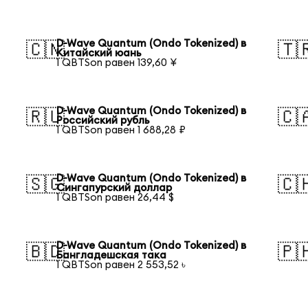
D-Wave Quantum (Ondo Tokenized) в
🇨🇳
🇹
Китайский юань
1 QBTSon равен 139,60 ¥
D-Wave Quantum (Ondo Tokenized) в
🇷🇺
🇨
Российский рубль
1 QBTSon равен 1 688,28 ₽
D-Wave Quantum (Ondo Tokenized) в
🇸🇬
🇨
Сингапурский доллар
1 QBTSon равен 26,44 $
D-Wave Quantum (Ondo Tokenized) в
🇧🇩
🇵
Бангладешская така
1 QBTSon равен 2 553,52 ৳