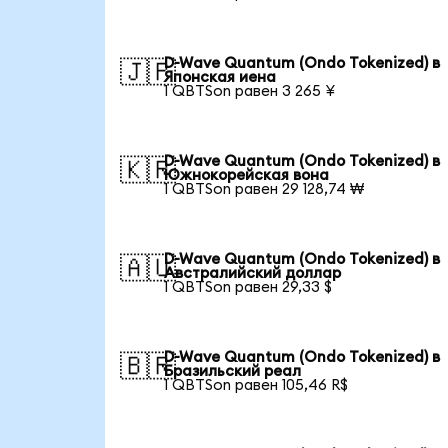
D-Wave Quantum (Ondo Tokenized) в
🇯🇵
Японская иена
1 QBTSon равен 3 265 ¥
D-Wave Quantum (Ondo Tokenized) в
🇰🇷
Южнокорейская вона
1 QBTSon равен 29 128,74 ₩
D-Wave Quantum (Ondo Tokenized) в
🇦🇺
Австралийский доллар
1 QBTSon равен 29,33 $
D-Wave Quantum (Ondo Tokenized) в
🇧🇷
Бразильский реал
1 QBTSon равен 105,46 R$