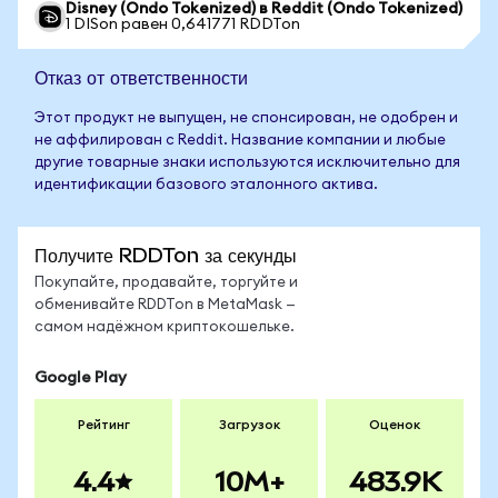
Disney (Ondo Tokenized) в Reddit (Ondo Tokenized)
1 DISon равен 0,641771 RDDTon
Отказ от ответственности
Этот продукт не выпущен, не спонсирован, не одобрен и
не аффилирован с Reddit. Название компании и любые
другие товарные знаки используются исключительно для
идентификации базового эталонного актива.
Получите RDDTon за секунды
Покупайте, продавайте, торгуйте и
обменивайте RDDTon в MetaMask —
самом надёжном криптокошельке.
Google Play
Рейтинг
Загрузок
Оценок
4.4
10M+
483.9K