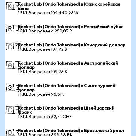
Rocket Lab (Ondo Tokenized) в Южнокорейская
🇰🇷
вона
1 RKLBon равен 109 440,28 ₩
Rocket Lab (Ondo Tokenized) в Российский рубль
🇷🇺
1 RKLBon равен 6 259,05 ₽
Rocket Lab (Ondo Tokenized) в Канадский доллар
🇨🇦
1 RKLBon равен 107,72 $
Rocket Lab (Ondo Tokenized) в Австралийский
🇦🇺
доллар
1 RKLBon равен 109,26 $
Rocket Lab (Ondo Tokenized) в Сингапурский
🇸🇬
доллар
1 RKLBon равен 98,61 $
Rocket Lab (Ondo Tokenized) в Швейцарский
🇨🇭
франк
1 RKLBon равен 62,41 CHF
Rocket Lab (Ondo Tokenized) в Бразильский реал
🇧🇷
1 RKLBon равен 393,33 R$