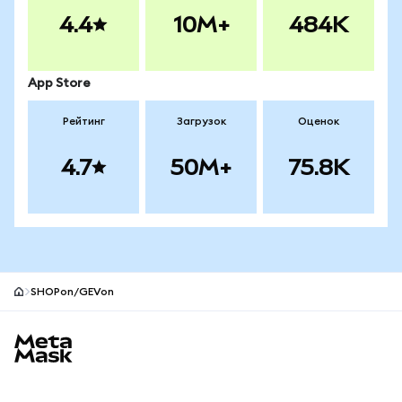
4.4
10M+
484K
App Store
Рейтинг
Загрузок
Оценок
4.7
50M+
75.8K
SHOPon/GEVon
Нижний колонтитул сайта MetaMask