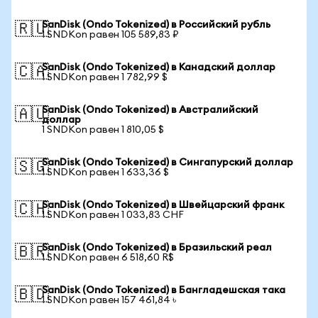
SanDisk (Ondo Tokenized) в Российский рубль
🇷🇺
1 SNDKon равен 105 589,83 ₽
SanDisk (Ondo Tokenized) в Канадский доллар
🇨🇦
1 SNDKon равен 1 782,99 $
SanDisk (Ondo Tokenized) в Австралийский
🇦🇺
доллар
1 SNDKon равен 1 810,05 $
SanDisk (Ondo Tokenized) в Сингапурский доллар
🇸🇬
1 SNDKon равен 1 633,36 $
SanDisk (Ondo Tokenized) в Швейцарский франк
🇨🇭
1 SNDKon равен 1 033,83 CHF
SanDisk (Ondo Tokenized) в Бразильский реал
🇧🇷
1 SNDKon равен 6 518,60 R$
SanDisk (Ondo Tokenized) в Бангладешская така
🇧🇩
1 SNDKon равен 157 461,84 ৳