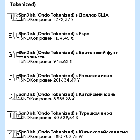
Tokenized)
SanDisk (Ondo Tokenized) в Доллар США
🇺🇸
1 SNDKon равен 1 272,37 $
SanDisk (Ondo Tokenized) в Евро
🇪🇺
1 SNDKon равен 1 104,45 €
SanDisk (Ondo Tokenized) в Британский фунт
🇬🇧
стерлингов
1 SNDKon равен 945,63 £
SanDisk (Ondo Tokenized) в Японская иена
🇯🇵
1 SNDKon равен 201 634,89 ¥
SanDisk (Ondo Tokenized) в Китайский юань
🇨🇳
1 SNDKon равен 8 588,23 ¥
SanDisk (Ondo Tokenized) в Турецкая лира
🇹🇷
1 SNDKon равен 60 639,54 ₺
SanDisk (Ondo Tokenized) в Южнокорейская вона
🇰🇷
1 SNDKon равен 1 810 702,75 ₩