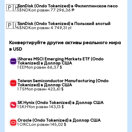
SanDisk (Ondo Tokenized) в Филиппинское песо
🇵🇭
1 SNDKon равен 77 296,36 ₱
SanDisk (Ondo Tokenized) в Польский злотый
🇵🇱
1 SNDKon равен 4 749,31 zł
Конвертируйте другие активы реального мира
в USD
iShares MSCI Emerging Markets ETF (Ondo
Tokenized) в Доллар США
1 EEMon равен 66,37 $
Taiwan Semiconductor Manufacturing (Ondo
Tokenized) в Доллар США
1 TSMon равен 423,61 $
SK Hynix (Ondo Tokenized) в Доллар США
1 SKHYon равен 143,13 $
Oracle (Ondo Tokenized) в Доллар США
1 ORCLon равен 145,02 $