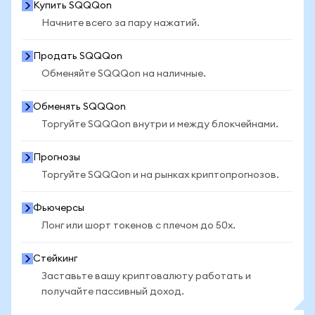
Купить SQQQon
Начните всего за пару нажатий.
Продать SQQQon
Обменяйте SQQQon на наличные.
Обменять SQQQon
Торгуйте SQQQon внутри и между блокчейнами.
Прогнозы
Торгуйте SQQQon и на рынках криптопрогнозов.
Фьючерсы
Лонг или шорт токенов с плечом до 50x.
Стейкинг
Заставьте вашу криптовалюту работать и
получайте пассивный доход.