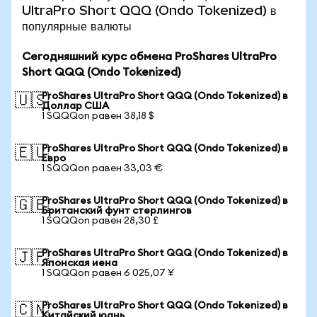
UltraPro Short QQQ (Ondo Tokenized) в
популярные валюты
Сегодняшний курс обмена ProShares UltraPro
Short QQQ (Ondo Tokenized)
ProShares UltraPro Short QQQ (Ondo Tokenized) в
🇺🇸
Доллар США
1 SQQQon равен 38,18 $
ProShares UltraPro Short QQQ (Ondo Tokenized) в
🇪🇺
Евро
1 SQQQon равен 33,03 €
ProShares UltraPro Short QQQ (Ondo Tokenized) в
🇬🇧
Британский фунт стерлингов
1 SQQQon равен 28,30 £
ProShares UltraPro Short QQQ (Ondo Tokenized) в
🇯🇵
Японская иена
1 SQQQon равен 6 025,07 ¥
ProShares UltraPro Short QQQ (Ondo Tokenized) в
🇨🇳
Китайский юань