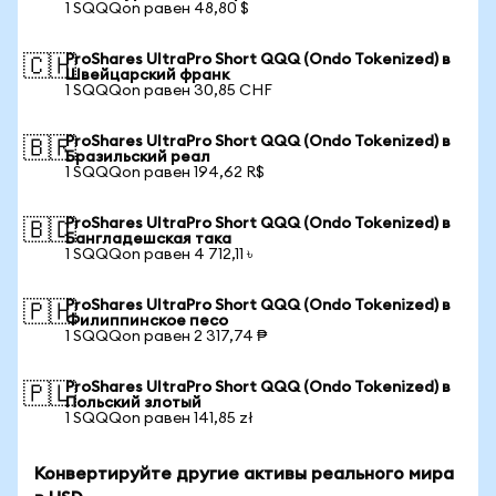
1 SQQQon равен 48,80 $
ProShares UltraPro Short QQQ (Ondo Tokenized) в
🇨🇭
Швейцарский франк
1 SQQQon равен 30,85 CHF
ProShares UltraPro Short QQQ (Ondo Tokenized) в
🇧🇷
Бразильский реал
1 SQQQon равен 194,62 R$
ProShares UltraPro Short QQQ (Ondo Tokenized) в
🇧🇩
Бангладешская така
1 SQQQon равен 4 712,11 ৳
ProShares UltraPro Short QQQ (Ondo Tokenized) в
🇵🇭
Филиппинское песо
1 SQQQon равен 2 317,74 ₱
ProShares UltraPro Short QQQ (Ondo Tokenized) в
🇵🇱
Польский злотый
1 SQQQon равен 141,85 zł
Конвертируйте другие активы реального мира