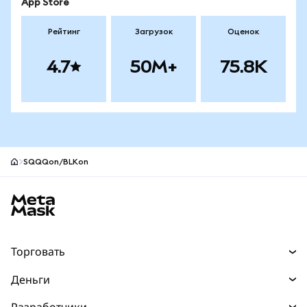
App Store
Рейтинг
Загрузок
Оценок
4.7
50M+
75.8K
SQQQon/BLKon
Нижний колонтитул сайта MetaMask
Торговать
Торговля
Деньги
Swaps
Покупайте
Разработчики